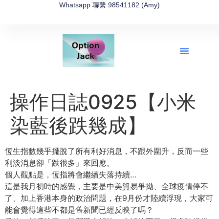
Whatsapp 聯繫 98541182 (Amy)
全新網上期權速成-2026全新版
OptionJack的精選集
富途開戶4選1
富途開戶優惠2026
操作日誌0925【小米
染藍後跌幾成】
恆生指數幾乎擺脫了所有利好消息，不跟外圍升，反而一些
利淡消息卻「跌很多」來回應。
個人觀點是，恆指將會繼續失落持續…
這是我月初時的感覺，主要是中美貿易爭拗、全球疫情停不
了、加上香港本身的政治問題，在9月份才陸續浮現，大家可
能會覺得這些不都是舊新聞已經反映了嗎？