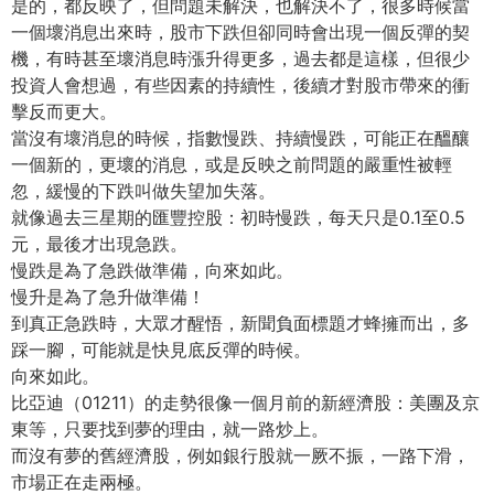
是的，都反映了，但問題未解決，也解決不了，很多時候當
一個壞消息出來時，股市下跌但卻同時會出現一個反彈的契
機，有時甚至壞消息時漲升得更多，過去都是這樣，但很少
投資人會想過，有些因素的持續性，後續才對股市帶來的衝
擊反而更大。
當沒有壞消息的時候，指數慢跌、持續慢跌，可能正在醞釀
一個新的，更壞的消息，或是反映之前問題的嚴重性被輕
忽，緩慢的下跌叫做失望加失落。
就像過去三星期的匯豐控股：初時慢跌，每天只是0.1至0.5
元，最後才出現急跌。
慢跌是為了急跌做準備，向來如此。
慢升是為了急升做準備！
到真正急跌時，大眾才醒悟，新聞負面標題才蜂擁而出，多
踩一腳，可能就是快見底反彈的時候。
向來如此。
比亞迪（01211）的走勢很像一個月前的新經濟股：美團及京
東等，只要找到夢的理由，就一路炒上。
而沒有夢的舊經濟股，例如銀行股就一厥不振，一路下滑，
市場正在走兩極。