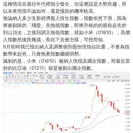
這種情況在過往年代裡很少發生，但這應該是大勢所趨，所
以未來恆指不論如何，還是慢跌的機率較高。
無論納入多少支新經濟股入恆生指數，指數依然下滑，因為
將被剔除的「殘股」先拖低指數，即將升格的的股份必先炒
到山頂去，之後回調又拖低指數，就如小米（01810），高價
入指數然後跌幾成，長此下去會怎樣，可想而知。
9月初時我已指出納入及調整個別股份恆指佔比重，不會為指
數帶來起色，只會拖累指數繼續弱勢。
諷刺的是，小米（01810）被納入恆指及國企指數，而最近當
炒的比亞迪（01211）卻是被剔出國企指數。