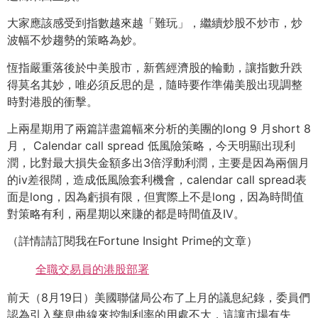
大家應該感受到指數越來越「難玩」，繼續炒股不炒市，
炒
波幅不炒趨勢的策略為妙。
恆指嚴重落後於中美股市，新舊經濟股的輪動，
讓指數升跌
得莫名其妙，唯必須反思的是，
隨時要作準備美股出現調整
時對港股的衝擊。
上兩星期用了兩篇詳盡篇幅來分析的美團的long 9 月short 8
月， Calendar call spread 低風險策略，今天明顯出現利
潤，
比對最大損失金額多出3倍浮動利潤，
主要是因為兩個月
的iv差很闊，造成低風險套利機會，
calendar call spread表
面是long，因為虧損有限，
但實際上不是long，因為時間值
對策略有利，
兩星期以來賺的都是時間值及IV。
（詳情請訂閱我在Fortune Insight Prime的文章）
全職交易員的港股部署
前天（8月19日）美國聯儲局公布了上月的議息紀錄，
委員們
認為引入孳息曲線來控制利率的用處不大，這讓市場有失