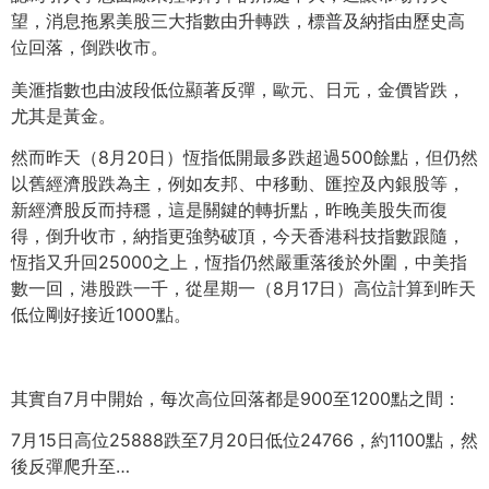
望，
消息拖累美股三大指數由升轉跌，標普及納指由歷史高
位回落，
倒跌收市。
美滙指數也由波段低位顯著反彈，歐元、日元，金價皆跌，
尤其是黃金。
然而昨天（8月20日）恆指低開最多跌超過500餘點，
但仍然
以舊經濟股跌為主，例如友邦、中移動、匯控及內銀股等，
新經濟股反而持穩，這是關鍵的轉折點，昨晚美股失而復
得，
倒升收市，納指更強勢破頂，今天香港科技指數跟隨，
恆指又升回25000之上，恆指仍然嚴重落後於外圍，
中美指
數一回，港股跌一千，從星期一（8月17日）
高位計算到昨天
低位剛好接近1000點。
其實自7月中開始，每次高位回落都是900至1200點之間：
7月15日高位25888跌至7月20日低位24766，
約1100點，然
後反彈爬升至…