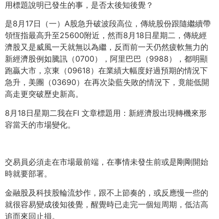
用標題說明已發生的事，是否太後知後覺？
是8月17日（一）A股急升破波段高位，
傳統股份跟隨繼續帶
領恆指最高升至25600附近，
然而8月18日星期二，傳統經
濟股又是威風一天就無以為繼，
反而前一天仍然疲軟無力的
新經濟股例如騰訊（0700），
阿里巴巴（9988），都明顯
跑贏大市，京東（09618）
在業績大幅度好過預期的情況下
急升，美團（03690）
在再次染藍失敗的情況下，竟能低開
高走更突破歷史新高。
8月18日星期二我在FI 文章標題用：新經濟股出現轉機來形
容當天的市場變化。
交易員必須走在市場最前端，
在事情未發生前或是剛剛開始
時就要部署。
金融股及科技股輪流炒作，跟不上節奏的，
或反應慢一些的
就很容易變成後知後覺，醒覺時已走完一個短周期，
低沽高
追而來回止損。