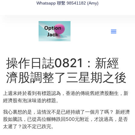
Whatsapp 聯繫 98541182 (Amy)
全新網上期權速成-2026全新版
OptionJack的精選集
富途開戶4選1
富途開戶優惠2026
操作日誌0821：新經
濟股調整了三星期之後
上週末終於看到有標題認為，香港的傳統舊經濟股翻生，
新
經濟股有泡沫味道的標題。
我心裏想的是，這情況不是已經持續了一個月了嗎？ 新經濟
股如騰訊，已從高位輾轉跌回500元附近，才說過高，
是否
太遲了？說不定已跌完。