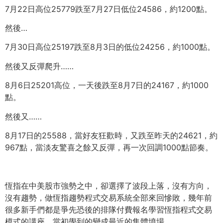
7月22日高位25779跌至7月27日低位24586，
約1200點。
然後…
7月30日高位25197跌至8月3日的低位24256，
約1000點。
然後又反彈爬升……
8月6日25201高位，一天後跌至8月7日的24167，
約1000
點。
然後又……
8月17日的25588，當好友狂歡時，
又跌至昨天的24621，約
967點，當淡友驚喜之餘又反彈，
再一次回調1000點節奏。
恆指在中美股市強勢之中，卻選擇了波段上落，沒有方向，
沒有趨勢，做恆指趨勢程式交易系統全部來回慘敗，
幾年前
很多新手們都是爭先恐後的排隊付費報名學習恆指程式交易
模
式的講座，當初學到的變成最近的集體墳場。