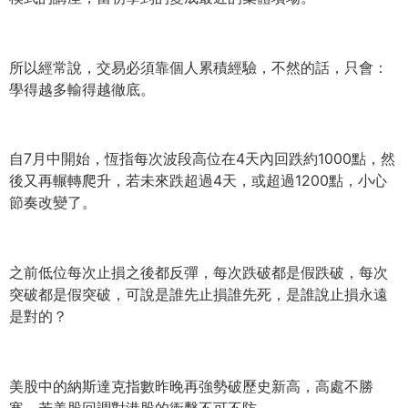
所以經常說，交易必須靠個人累積經驗，不然的話，只會：
學得越多輸得越徹底。
自7月中開始，恆指每次波段高位在4天內回跌約1000點，
然
後又再輾轉爬升，若未來跌超過4天，或超過1200點，
小心
節奏改變了。
之前低位每次止損之後都反彈，每次跌破都是假跌破，
每次
突破都是假突破，可說是誰先止損誰先死，
是誰說止損永遠
是對的？
美股中的納斯達克指數昨晚再強勢破歷史新高，高處不勝
寒，
若美股回調對港股的衝擊不可不防。