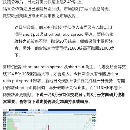
決議公布后，日元對美元快速上漲2.4%以上。
結果公佈前港股已跟隨外圍回跌。市場獲利了結平倉盤湧現。
觀望歐洲美國股市正式開市後之市場反應。
連日的震蕩，
個人有作部分從低位入市而又有7成以上利
潤的short put 及short put ratio spread 平倉。
暫時仍然
維持之前策略不變，跌穿20天線前，繼續保留小量舊好
倉。
另外一個會減倉位置再從21600提高至跌回21800之
下。
暫時仍然以short put ratio spread 及short put 為主。
而港交所會等突
破194.50~195並跑贏大市，才會追入。
今日新倉只有作賭股short
ratio put spread 部署。
新地日K形態上似乎行完終極一升走勢，有開
始部署short call 博回調，再升破昨天高位止損。而1113日K形態上，
轉勢跡象更明顯。
下週一乃8月份首個交易日，對8月份方向研判也相
當重要。
會等待下週走勢再決定加減持倉或轉身。