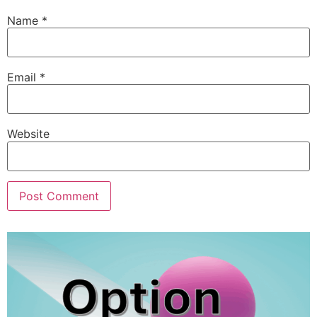
Name
*
Email
*
Website