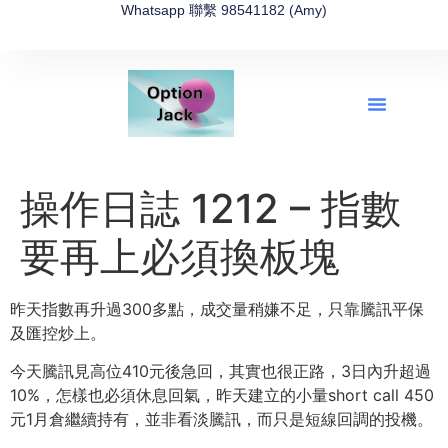
Whatsapp 聯繫 98541182 (Amy)
全新網上期權速成-2026全新版
OptionJack的精選集
富途開戶4選1
富途開戶優惠2026
操作日誌 1212 – 指數
要再上必須換板塊
昨天指數再升過300多點，成交量稍嫌不足，只靠騰訊平保
及匯控炒上。
今天騰訊見高位410元後急回，其實也很正路，3日內升超過
10%，怎樣也必須休息回氣，昨天建立的小量short call 450
元1月倉繼續持有，並非看淡騰訊，而只是短線回調的投機。