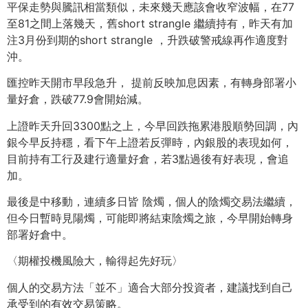
平保走勢與騰訊相當類似，未來幾天應該會收窄波幅，在77
至81之間上落幾天，舊short strangle 繼續持有，昨天有加
注3月份到期的short strangle ，升跌破警戒線再作適度對
沖。
匯控昨天開市早段急升， 提前反映加息因素，有轉身部署小
量好倉，跌破77.9會開始減。
上證昨天升回3300點之上，今早回跌拖累港股順勢回調，內
銀今早反持穩，看下午上證若反彈時，內銀股的表現如何，
目前持有工行及建行適量好倉，若3點過後有好表現，會追
加。
最後是中移動，連續多日皆 陰燭，個人的陰燭交易法繼續，
但今日暫時見陽燭，可能即將結束陰燭之旅，今早開始轉身
部署好倉中。
〈期權投機風險大，輸得起先好玩〉
個人的交易方法「並不」適合大部分投資者，建議找到自己
承受到的有效交易策略。