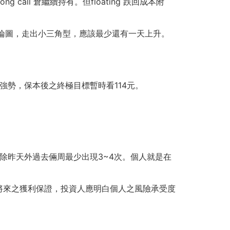
ll 倉繼續持有。但floating 跌回成本附
%。以圖論圖，走出小三角型，應該最少還有一天上升。
續3天強勢，保本後之終極目標暫時看114元。
。除昨天外過去倆周最少出現3~4次。個人就是在
將來之獲利保證，投資人應明白個人之風險承受度