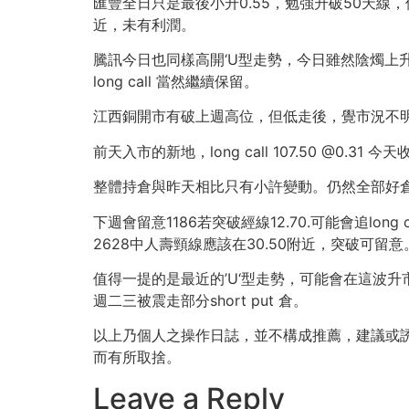
匯豐全日只是最後小升0.55，勉強升破50天線，但
近，未有利潤。
騰訊今日也同樣高開‘U型走勢，今日雖然陰燭上升，但
long call 當然繼續保留。
江西銅開市有破上週高位，但低走後，覺市況不明，早
前天入市的新地，long call 107.50 @0
整體持倉與昨天相比只有小許變動。仍然全部好
下週會留意1186若突破經線12.70.可能會追long ca
2628中人壽頸線應該在30.50附近，突破可留意
值得一提的是最近的’U‘型走勢，可能會在這波升
週二三被震走部分short put 倉。
以上乃個人之操作日誌，並不構成推薦，建議或
而有所取捨。
Leave a Reply