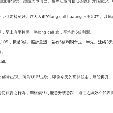
並非強勢，跟隨大市而已。越專注越有信心的反而升幅最少。long ca
走勢良好。昨天入市的long call floating 只有50
上有平掉另一半long call 倉，平均約5倍利潤。
.31 今天收1.05，超過3倍。照計畫週一若有5倍利潤會走一半先。連
倉。
ll.
。
市經常出現。何為’U’ 型走勢，即像今天的高開低走，尾段再升
誘使買賣之行為，期權價格可能急升或急跌，過往之績效不代表