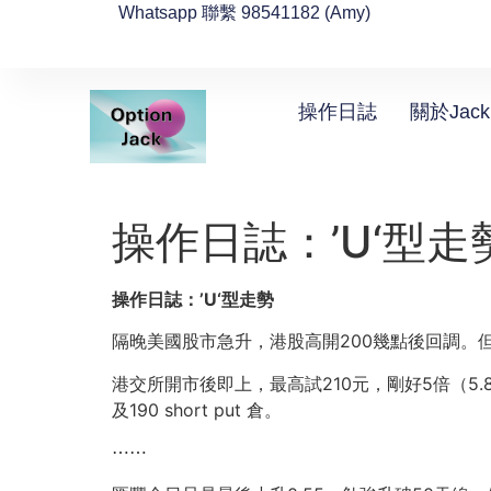
Whatsapp 聯繫 98541182 (Amy)
操作日誌
關於Jack
操作日誌：’U‘型走
操作日誌：’U‘型走勢
隔晚美國股市急升，港股高開200幾點後回調。
港交所開市後即上，最高試210元，剛好5倍（5.85）走一半2
及190 short put 倉。
⋯⋯