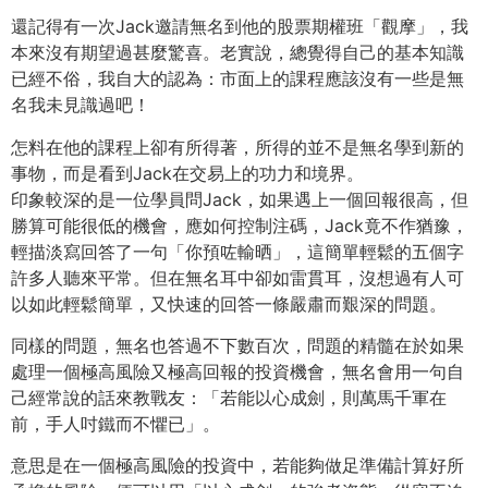
還記得有一次Jack邀請無名到他的股票期權班「觀摩」，我
本來沒有期望過甚麼驚喜。老實說，總覺得自己的基本知識
已經不俗，我自大的認為：市面上的課程應該沒有一些是無
名我未見識過吧！
怎料在他的課程上卻有所得著，所得的並不是無名學到新的
事物，而是看到Jack在交易上的功力和境界。
印象較深的是一位學員問Jack，如果遇上一個回報很高，但
勝算可能很低的機會，應如何控制注碼，Jack竟不作猶豫，
輕描淡寫回答了一句「你預咗輸晒」，這簡單輕鬆的五個字
許多人聽來平常。但在無名耳中卻如雷貫耳，沒想過有人可
以如此輕鬆簡單，又快速的回答一條嚴肅而艱深的問題。
同樣的問題，無名也答過不下數百次，問題的精髓在於如果
處理一個極高風險又極高回報的投資機會，無名會用一句自
己經常說的話來教戰友：「若能以心成劍，則萬馬千軍在
前，手人吋鐵而不懼已」。
意思是在一個極高風險的投資中，若能夠做足準備計算好所