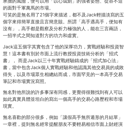
承擔的風險，便可以用「以心成劍」的強者姿態、從容不迫
的面對千軍萬馬的市場。
可笑的是無名用了21個字來描述，都不及Jack輕描淡寫的五
個字來得簡單直接且言簡意賅。所謂「高手遇高手，便知有
沒有」，高手都是觀察及分析力極強的人，能在三言兩語，
一招半式之間知道對方的功力和虛實。
Jack這五個字其實包含了他的深厚功力，實戰經驗和投資智
慧！這本書有別於市面上流行教授投資技術分析的「招式
書」， 而是Jack以三十年實戰經驗鑄成的「招式加心法」
書，當中包含Jack個人實戰經驗和他認識其他交易員的成敗
得失，以及市場眾生相總結而成，市面罕見的一本高手交易
筆記和市場實況寫照。
無名對他所說的許多事深有同感，更覺得很難找到有人可以
如此真實具體並坦白的寫出一個高手的交易心路歷程和市場
現實。
無名喜歡的部分很多，例如「讓假高手無所遁形的月結單」
一章裡，提到無名經常提醒朋友不要輕易相信市面上財經演