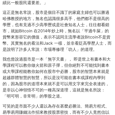
績比一般股民還要差。」
這正是無名常說，股市是個目不識丁的家庭主婦也可以勝過
哈佛教授的地方，無名也認識很多高手，他們都不是很高的
學歷，也有見過不少高學歷或是社會知名人士，往往都看錯
市，就如Bitcoin 在2014年炒上時，無名以「平過牛屎」的
貨幣來形容它的價值，表示不認同主流學者說Bitcoin不是貨
幣。其實無名的看法和Jack 一樣，並非看貶高學歷人士，而
是說明了許多人常說：市場專修理「叻人」的道理。
我也曾說過股市是一本「無字天書」， 即是世上有書本和大
學課程可以教你做火箭和原子彈，但你絕對不可能找到書本
或大學課程能教你如何在股市中必勝，股市的智慧本來就是
超越群體智慧的智慧，所以是沒可能在書本或課程內學到
的，因為股市的道理本來就不是可以用文字來完全表達的，
是非以心神領悟不可的一種高深道理，這就是無名所說：
「明可明，非常明」的學股之道。
可笑的是市面不少人還以為存在甚麼必勝法、簡易方程式、
易學易用賺錢法作招來教授股票密技，而有不少人竟然信以