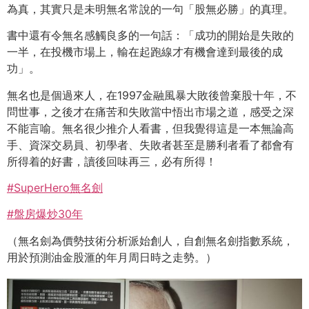
為真，其實只是未明無名常說的一句「股無必勝」的真理。
書中還有令無名感觸良多的一句話：「成功的開始是失敗的
一半，在投機市場上，輸在起跑線才有機會達到最後的成
功」。
無名也是個過來人，在1997金融風暴大敗後曾棄股十年，不
問世事，之後才在痛苦和失敗當中悟出市場之道，感受之深
不能言喻。無名很少推介人看書，但我覺得這是一本無論高
手、資深交易員、初學者、失敗者甚至是勝利者看了都會有
所得着的好書，讀後回味再三，必有所得！
#
SuperHero無名劍
#
盤房爆炒30年
（無名劍為價勢技術分析派始創人，自創無名劍指數系統，
用於預測油金股滙的年月周日時之走勢。）