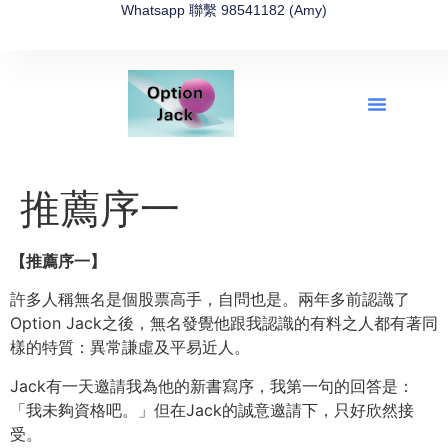
Whatsapp 聯繫 98541182 (Amy)
全新網上期權速成-2026全新版
OptionJack的精選集
富途開戶4選1
富途開戶優惠2026
推薦序一
【推薦序一】
許多人稱無名是個股票高手，自問也是。兩年多前認識了
Option Jack之後，無名發覺他跟我認識的有料之人都有著同
樣的特質：異常謙虛及平易近人。
Jack有一天邀請我為他的新書寫序，我第一句的回答是：
「我未夠資格吧。」但在Jack的誠意邀請下，只好欣然接
受。