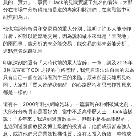
員的「實力」，事實上Jack的見聞實証了無名的看法，大部
分在市場中分析得頭頭是道的專家和財演們，在實戰當中可
能無能為力。
他也寫到分析員和交易員的重大分別，說明了許多人能冷靜
分析，卻難以輕鬆地交易，因為說和做本來就是「天與地」
的兩回事，能分析的未必能交易，能交易的都未必能分析，
這點無名深感認同！
印象深刻的還有「大時代前的眾人皆醉」一章，講及2015年
3月底宣布了QDII之後的心路歷程，我無名還沾沾自喜的以為
只有自己一個在當時看到牛三的來臨，原來卻是英雄所見略
同，大家對「眾人皆醉我獨醒」的心路歷程和思想掙扎原來
都是一樣的！
還有在「2000年科技網絡泡沫」一篇講到在科網破滅之前，
大部分分析員都是看好的，當中不乏高學歷人士，Jack這樣
說 : 「多年來，我遇到過無數高手，但都不是很高學歷的，
也遇到過幾個教授及博士級數的投資者，他們成績皆差強人
意，或許他們只是業餘投機性質，沒有太投入所致，整體成