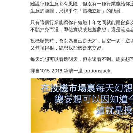
雖說每種生意都有風險，但沒有一種行業能給你
生意的賺賠，只視乎你「當機立斷」的能耐。
只有這個行業能讓你在短短十年之間就能體會多
不願抽身而退，即使實現或超越夢想，還是流連
投機順景時，會以為自己是天才，目空一切；逆
又無聊得很，總想找些機會來交易。
每天幻想可以看透明天，但永遠看不到。總妄想
擇自1015 2016 經濟一週 optionsjack