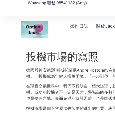
Whatsapp 聯繫 98541182 (Amy)
操作日誌
關於Jack
投機市場的寫照
德國股神安徳烈 科斯托蘭尼Andre Kosto
機。」投機成為年輕人擺脫困境，「一步到位」
在現實交易世界中，我們不難明白一些大道理，
機。成功的投機者不一定是天才，學識高的多數
也是夢碎之地。裏面充滿期待與矛盾，也是能否
投機市場是個不容易進去卻更難逃出的行業。表