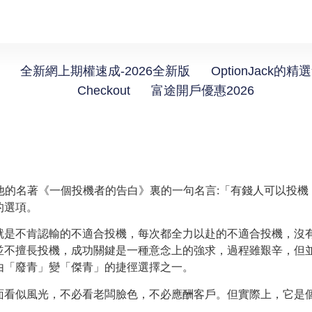
全新網上期權速成-2026全新版
OptionJack的精
Checkout
富途開戶優惠2026
lany在他的名著《一個投機者的告白》裏的一句名言:「有錢人可
的選項。
就是不肯認輸的不適合投機，每次都全力以赴的不適合投機，沒
並不擅長投機，成功關鍵是一種意念上的強求，過程雖艱辛，但
由「廢青」變「傑青」的捷徑選擇之一。
面看似風光，不必看老闆臉色，不必應酬客戶。但實際上，它是