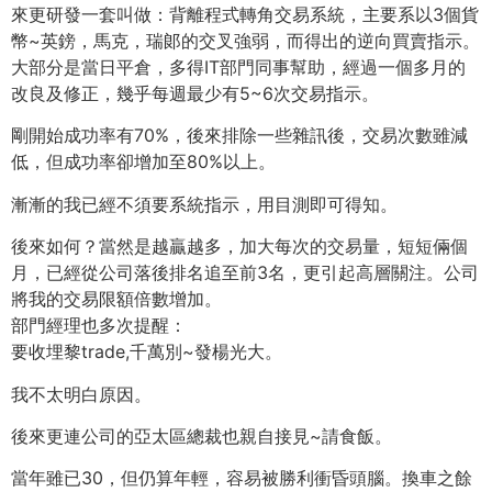
來更研發一套叫做：背離程式轉角交易系統，主要系以3個貨
幣~英鎊，馬克，瑞郞的交叉強弱，而得出的逆向買賣指示。
大部分是當日平倉，多得IT部門同事幫助，經過一個多月的
改良及修正，幾乎每週最少有5~6次交易指示。
剛開始成功率有70%，後來排除一些雜訊後，交易次數雖減
低，但成功率卻增加至80%以上。
漸漸的我已經不須要系統指示，用目測即可得知。
後來如何？當然是越贏越多，加大每次的交易量，短短倆個
月，已經從公司落後排名追至前3名，更引起高層關注。公司
將我的交易限額倍數增加。
部門經理也多次提醒：
要收埋黎trade,千萬別~發楊光大。
我不太明白原因。
後來更連公司的亞太區總裁也親自接見~請食飯。
當年雖已30，但仍算年輕，容易被勝利衝昏頭腦。換車之餘