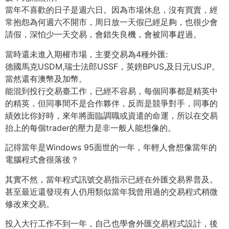
當年不喜歡的日子是週六日。因為市場休息，沒有買賣，經
常抱怨為何週六不開市，周日放一天假已經足夠，也很少會
請假，深怕少一天交易，會錯失良機，會被同事趕過。
當時還未進入期權市場，主要交易為4種外匯:
德國馬克USDM,瑞士法郎USSF，英鎊BPUS,及日元USJP。
當然還有澳幣及加幣。
能混到投行交易臺工作，已經不容易，每個同事都是精英中
的精英，但同事間不是合作夥伴，反而是競爭對手，同事的
績效比你好時，來年將面臨調職或資遣的命運，所以在交易
抬上的每個trader的壓力是非一般人能想像的。
記得當年是Windows 95面世的一年，年輕人會想像當年的
電腦程式會很落後？
其實不然，當年程式訊號交易指示已經在外匯交易界普及。
甚至最近還發現有人仍用類似當年我曾用過的交易程式稍微
修改來交易。
投入大行工作不到一年，自己也學會外匯交易程式設計，後