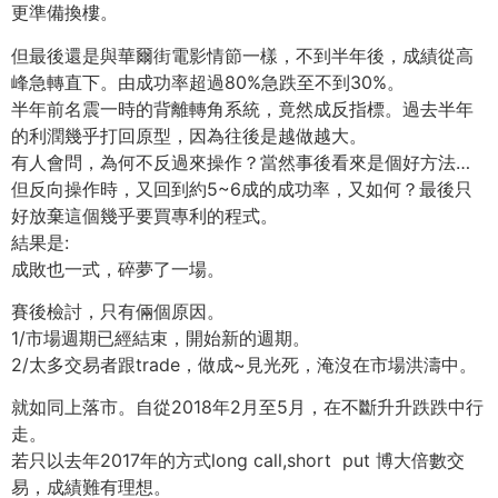
更準備換樓。
但最後還是與華爾街電影情節一樣，不到半年後，成績從高
峰急轉直下。由成功率超過80%急跌至不到30%。
半年前名震一時的背離轉角系統，竟然成反指標。過去半年
的利潤幾乎打回原型，因為往後是越做越大。
有人會問，為何不反過來操作？當然事後看來是個好方法…
但反向操作時，又回到約5~6成的成功率，又如何？最後只
好放棄這個幾乎要買專利的程式。
結果是:
成敗也一式，碎夢了一場。
賽後檢討，只有倆個原因。
1/市場週期已經結束，開始新的週期。
2/太多交易者跟trade，做成~見光死，淹沒在市場洪濤中。
就如同上落市。自從2018年2月至5月，在不斷升升跌跌中行
走。
若只以去年2017年的方式long call,short put 博大倍數交
易，成績難有理想。