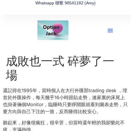
Whatsapp 聯繫 98541182 (Amy)
全新網上期權速成-2026全新版
OptionJack的精選集
富途開戶4選1
富途開戶優惠2026
成敗也一式 碎夢了一
場
還記得在1995年，當時個人在大行外匯部trading desk ，埋
首於外匯操作，每天幾乎16小時跟貼走勢，連家裏的床尾上
也掛著倆個Monitor，臨睡時只要睜開眼就看到圖表走勢，只
要方向與自己下注的一致，反而睡得比較安心。
聽起來，好像很瘋狂，很辛苦，但當時還年輕的我卻樂此不
疲，充滿熱情。