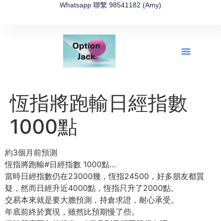
Whatsapp 聯繫 98541182 (Amy)
全新網上期權速成-2026全新版
OptionJack的精選集
富途開戶4選1
富途開戶優惠2026
恆指將跑輸日經指數
1000點
約3個月前預測
恆指將跑輸#日經指數 1000點…
當時日經指數仍在23000幾，恆指24500，好多朋友都質
疑，然而日經升近4000點，恆指只升了2000點。
交易本來就是要大膽預測，持倉求證，耐心承受。
年底前終於實現，雖然比預期慢了些。