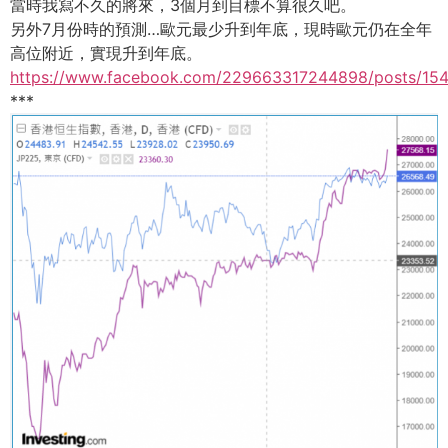
當時我寫不久的將來，3個月到目標不算很久吧。
另外7月份時的預測…歐元最少升到年底，現時歐元仍在全年
高位附近，實現升到年底。
https://www.facebook.com/229663317244898/posts/15
***