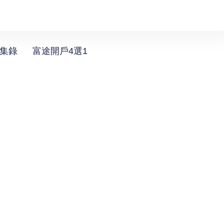
選集錄
富途開戶4選1