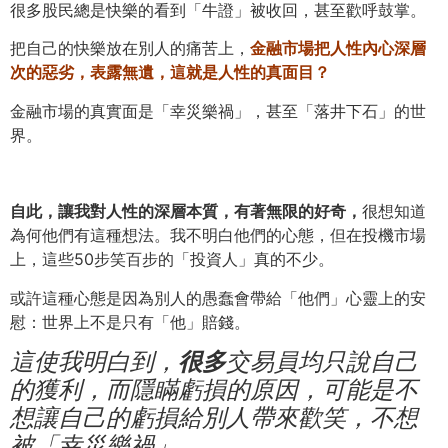
很多股民總是快樂的看到「牛證」被收回，甚至歡呼鼓掌。
把自己的快樂放在別人的痛苦上，
金融市場把人性內心深層
次的惡劣，表露無遺，這就是人性的真面目？
金融市場的真實面是「幸災樂禍」，甚至「落井下石」的世
界。
自此，讓我對人性的深層本質，有著無限的好奇，
很想知道
為何他們有這種想法。我不明白他們的心態，但在投機市場
上，這些50步笑百步的「投資人」真的不少。
或許這種心態是因為別人的愚蠢會帶給「他們」心靈上的安
慰：世界上不是只有「他」賠錢。
這使我明白到，
很多
交易員均只說自己
的獲利，而隱瞞虧損的原因，可能是不
想讓自己的虧損給別人帶來歡笑，不想
被「幸災樂禍」。