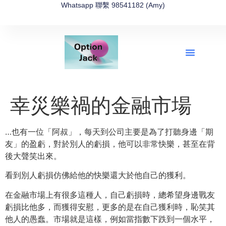
Whatsapp 聯繫 98541182 (Amy)
全新網上期權速成-2026全新版
OptionJack的精選集
富途開戶4選1
富途開戶優惠2026
幸災樂禍的金融市場
…也有一位「阿叔」，每天到公司主要是為了打聽身邊「期
友」的盈虧，對於別人的虧損，他可以非常快樂，甚至在背
後大聲笑出來。
看到別人虧損仿佛給他的快樂還大於他自己的獲利。
在金融市場上有很多這種人，自己虧損時，總希望身邊戰友
虧損比他多，而獲得安慰，更多的是在自己獲利時，恥笑其
他人的愚蠢。市場就是這樣，例如當指數下跌到一個水平，