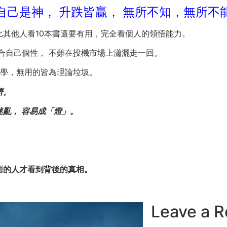
自己是神， 升跌皆贏， 無所不知，無所不
其他人看10本書還要有用，完全看個人的領悟能力。
合自己個性， 不難在投機市場上瀟灑走一回。
須學，無用的皆為理論垃圾。
濟。
亂， 容易成「燈」。
面的人才看到背後的真相。
Leave a R