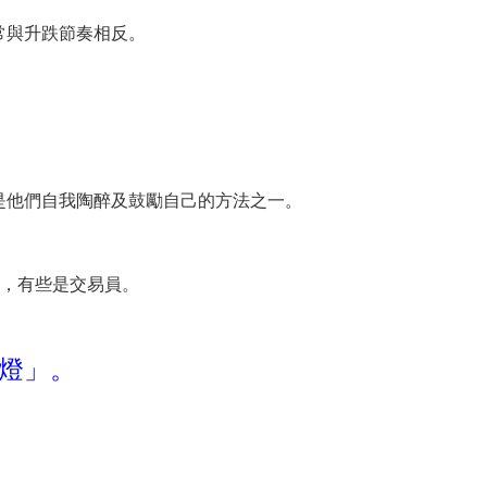
常與升跌節奏相反。
是他們自我陶醉及鼓勵自己的方法之一。
員，有些是交易員。
燈」。
。