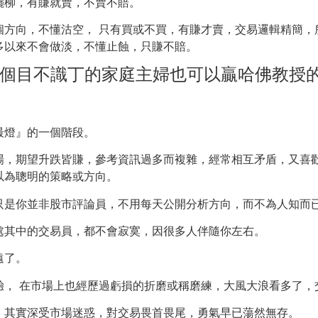
擺柳，有賺就賣，不賣不賠。
個方向，不懂沽空， 只有買或不買，有賺才賣，交易邏輯精簡，
多以來不會做淡，不懂止蝕，只賺不賠。
是個目不識丁的家庭主婦也可以贏哈佛教授的
最燈』的一個階段。
場，期望升跌皆賺，參考資訊過多而複雜，經常相互矛盾，又喜
以為聰明的策略或方向。
只是你並非股市評論員，不用每天公開分析方向，而不為人知而
處其中的交易員，都不會寂寞，因很多人伴隨你左右。
遠了。
驗， 在市場上也經歷過虧損的折磨或稱磨練，大風大浪看多了，
，其實深受市場迷惑，對交易畏首畏尾，勇氣早已蕩然無存。