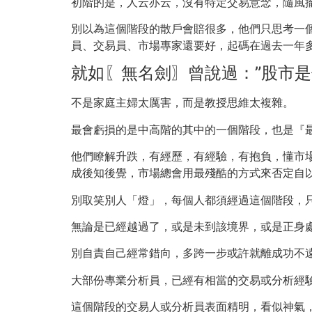
初階的是，人云亦云，沒有特定交易意念，隨風
別以為這個階段的散戶會賠很多，他們只思考一
員、交易員、市場專家還要好，起碼在過去一年
就如〖無名劍〗曾說過：”股市
不是家庭主婦太厲害，而是教授思維太複雜。
最會虧損的是中高階的其中的一個階段，也是『
他們瞭解升跌，有經歷，有經驗，有抱負，懂市
成後知後覺，市場總會用最殘酷的方式來否定自
別取笑別人「燈」，每個人都須經過這個階段，
無論是已經越過了，或是未到該境界，或是正身
別自責自己經常錯向，多跨一步或許就離成功不
大部份專業分析員，已經有相當的交易或分析經
這個階段的交易人或分析員表面精明，看似神氣