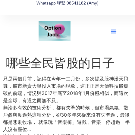
Whatsapp 聯繫 98541182 (Amy)
全新網上期權速成-2026全新版
OptionJack的精選集
富途開戶4選1
富途開戶優惠2026
哪些全民皆股的日子
只是兩個月前，記得在今年一二月份，多次提及股神漫天飛
舞，股市新貴大舉投入市場的現象，這正正是天價科技股爆
破的前端，情況與2017年底至2018年1月份極相似，而這次
是全球，有過之而無不及。
無論多有效的技術分析，都有失準的時候，但市場氣氛、散
戶參與度過熱這種分析，卻30多年來從來沒有失準過，最後
都是悲劇收場， 就像玩「音樂椅」遊戲，音樂一停超過一半
人沒有座位…