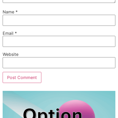
Name
*
Email
*
Website