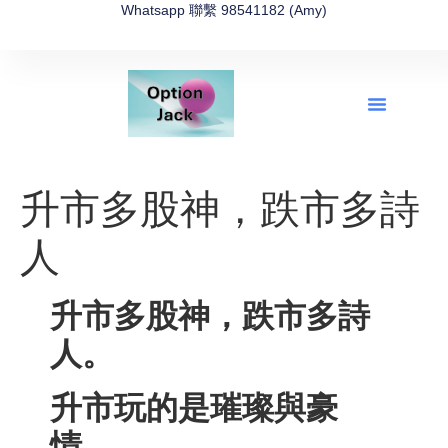
Whatsapp 聯繫 98541182 (Amy)
全新網上期權速成-2026全新版
OptionJack的精選集
富途開戶4選1
富途開戶優惠2026
升市多股神，跌市多詩
人
升市多股神，跌市多詩
人。
升市玩的是璀璨與豪
情，