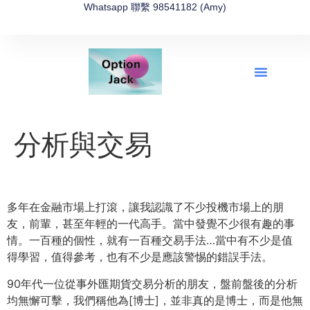
Whatsapp 聯繫 98541182 (Amy)
全新網上期權速成-2026全新版
OptionJack的精選集
富途開戶4選1
富途開戶優惠2026
分析與交易
多年在金融市場上打滾，讓我認識了不少投機市場上的朋
友，前輩，甚至年輕的一代高手。當中發覺不少很有趣的事
情。一百種的個性，就有一百種交易手法…當中有不少是值
得學習，值得參考，也有不少是應該警惕的錯誤手法。
90年代一位從事外匯期貨交易分析的朋友，盤前盤後的分析
均無懈可擊，我們稱他為[博士]，並非真的是博士，而是他無