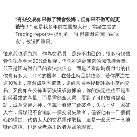
“
有些交易如果做了我會後悔，但如果不做可能更
後悔
！” 這是我多年前在國際大行，寫給主管的
Trading report中提到的一句,但卻因這個理由‘太
玄’，被退回重寫。
後來我也明白到，作為交易員，是身不由己的，很多時候儘
管你認為明天90%會反彈，但你卻逼於無奈的減低持倉量。
並不是因為對自己的看法無信心，而是若看錯時所付出的代
價會有多大，10%的機率，在發生時足以致命。若你壓注在
這10%上，當然成功率偏低，還經常被事後批評為不當的交
易。又例如在公佈重要決議或數據前，你的決定往往不是看
對與看錯的考量，而是需顧全大局，看對了可能被傳媒追
訪，成為交易之神，但萬一看錯了會破產，失去一切，家破
人亡，傳媒絕不會追訪一個交易失敗者，儘管他有一千個傷
心的理由。代價太大的交易需作取捨，這是一念天堂一念地
獄的選擇。也是成者為王敗者為寇的現實。