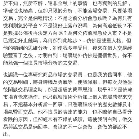
所不知，無所不解，連非金融上的事情，也有獨到的見解，
準確性也極高，但卻只限於分析，不能落場交易。只要落場
交易，完全是倆種情況：不是之前分析會急跌嗎？為何只有
微利則急於平倉？不是說好上落市況嗎，為何高追低殺？不
是數據公佈後再決定方向嗎？為何公佈前就急於入市？不是
已經定好止蝕嗎，為何卻到此地步？…仿佛是雙重人格。但
他的獨到的思維分析，卻使我多年受用。後來在個人交易經
驗豐富了之後，才明白到：場裏場外仿佛是倆個世界。你不
能勉強一個擅長市場分析的去交易。
也認識一位專研究商品市場的交易員，也是我的舊同事，他
的交易明細，轉身時機及勇氣等，使我佩服，但每次與他盤
後閑談交易理念時，卻是超級的簡單思維，幾乎80%是依賴
市場直覺來操作。他只觀察技術分析加上個人市場感覺來交
易，不把基本分析當一回事，只憑著腦袋中的歷史數據及市
場氣昏而交易。他不擅長於表達的能力，也不瞭解自己看升
看跌的原因，但卻經常有不錯的成績。這使我明白到，做交
易與說交易是倆回事。會說的不一定會做，會做的卻說不
出。