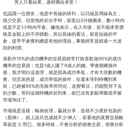
旁人只看結果，過程獨自承受！
也認識一位朋友，他是中長線的研判，以日線及周線為主，
很少交易。但當他終於出手時，卻是以5分鐘圖表，數小時內
或是不足1小時內平倉。據他表示，在入市後，並不能承受價
格及金額上的不停跳動，所以長線的看法，卻是短線的平
倉，提早平倉獲利總是有他的理由，事後經常是錯過一大波
段的利潤。
喜歡作10%的成功機率的交易員經常打敗喜歡做90%的成功
機率的交易員；也是1成人賺了9成人的錢。學會期權操作
後，我才明白這道理，就是因為成功率低，才有大倍數的機
會。但悲哀的是，成功率低的操作，在還未等到時機到來
前，已經被90%的失敗率所同化，改變看法，仍能堅持下去
的少數，等到這個時機終於到來，卻已沒有多餘彈藥或早被
市場淘汰了。
市場就是這樣，輸就收埋，贏就分享，造就不少擅於包裝的
（股神）。紙上談兵也成就不少‘神人’，若看他的真實交易帳
單卻是‘人’而已。很多時候，不會分析的很會交易，很會分析