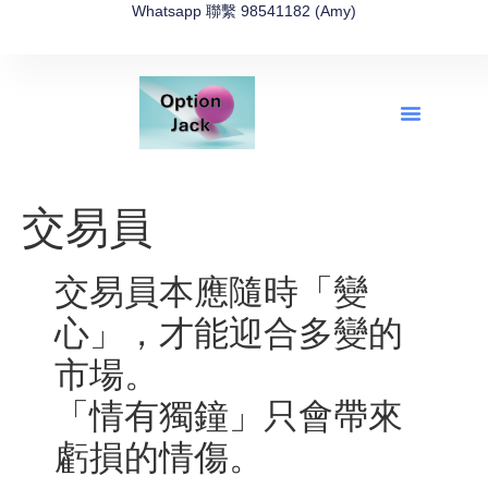
Whatsapp 聯繫 98541182 (Amy)
全新網上期權速成-2026全新版
OptionJack的精選集
富途開戶4選1
富途開戶優惠2026
交易員
交易員本應隨時「變
心」，才能迎合多變的
市場。
「情有獨鐘」只會帶來
虧損的情傷。