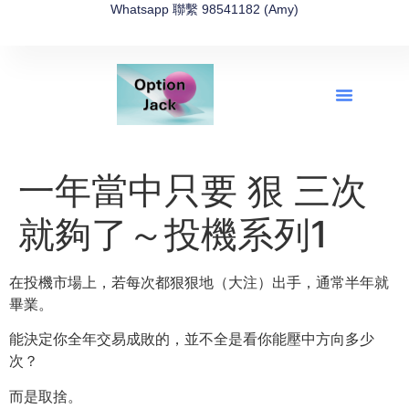
Whatsapp 聯繫 98541182 (Amy)
全新網上期權速成-2026全新版
OptionJack的精選集
富途開戶4選1
富途開戶優惠2026
一年當中只要 狠 三次
就夠了～投機系列1
在投機市場上，若每次都狠狠地（大注）出手，通常半年就
畢業。
能決定你全年交易成敗的，並不全是看你能壓中方向多少
次？
而是取捨。