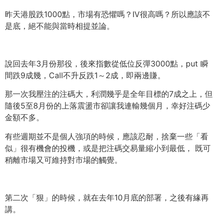
昨天港股跌1000點，市場有恐懼嗎？IV很高嗎？
所以應該不
是底，絕不能與當時相提並論。
說回去年3月份那役，後來指數從低位反彈3000點，put 瞬
間跌9成幾，Call不升反跌1～2成，即兩邊賺。
那一次我壓注的注碼大，利潤幾乎是全年目標的7成之上，
但
隨後5至8月份的上落震盪市卻讓我連輸幾個月，
幸好注碼少
金額不多。
有些週期並不是個人強項的時候，應該忍耐，捨棄一些「看
似」
很有機會的投機，或是把注碼交易量縮小到最低， 既可
稍離市場又可維持對市場的觸覺。
第二次「狠」的時候，就在去年10月底的部署，之後有緣再
講。