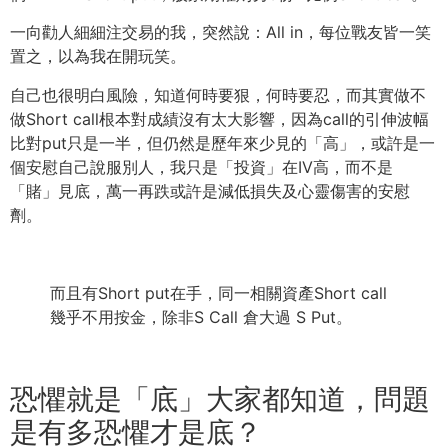
一向勸人細細注交易的我，突然說：All in，每位戰友皆一笑
置之，以為我在開玩笑。
自己也很明白風險，知道何時要狠，何時要忍，
而其實做不
做Short call根本對成績沒有太大影響，
因為call的引伸波幅
比對put只是一半，
但仍然是歷年來少見的「高」，或許是一
個安慰自己說服別人，
我只是「投資」在IV高，而不是
「賭」見底，
萬一再跌或許是減低損失及心靈傷害的安慰
劑。
而且有Short put在手，同一相關資產Short call
幾乎不用按金，除非S Call 倉大過 S Put。
恐懼就是「底」大家都知道，問題
是有多恐懼才是底？