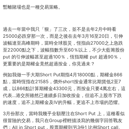
暫離賭場也是一種交易策略。
過去一年當中我只「狠」了三次，
並不是去年2月中時看
25000必跌穿那一次，
而是之後在去年3月16至20日，引伸
波幅達至高峰期時，
當時全球股災，恆指由27000之上急跌
至22000點之下，
波幅指數升至60％以上，不少大藍籌股份
put 的引伸波幅甚至超過100％，恆指期權 put 超過90％，
更重要的是期權金竟然超過按金，你見過未？
例如我做一手大期Short Put期指4月18000點，期權金866
點，
當時恆指在21585，
價外short按金通常比期貨低2至7
成，
以866點計算期權金43300元，而按金只要4萬左右，
這
代表…港交所雖然已連續多日加收按金，
但追不上股市下跌
的速度，追不上期權金及IV的升幅，
更追不上市場的恐懼。
3月份那次，當時我幾乎全額壓注在Short Put 上，這種看似
很冒險的交易，
我只在Group裡輕描淡寫的幾個字回答戰友
們：All in Short put，股票期權則另3份1 比例Short call。