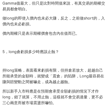
Gamma值最大，但只是比對時間值來說，
有真交易的期權交
易員都會明白。
做long的即使入價內也未必大賺，反之，之前做short的，
入
價內也未必虧損。
價內期權只是表示期權價會包含內在值而已。
5，long倉虧損多少時應該止蝕？
持long策略，表面看來虧損有限，但持倉若放大，
超越自己
所能承受的金額時，就變成「震倉」的陷阱，
Long最容易在
賺與賠變動之間被嚇走，成為越止越蝕。
所以新手入市時應是在預期會承受全額虧損的情況下才作
long，
錯了就算，不用止蝕，這樣就不會交易過量，
更不必
三心兩意而被市場震盪所嚇怕。