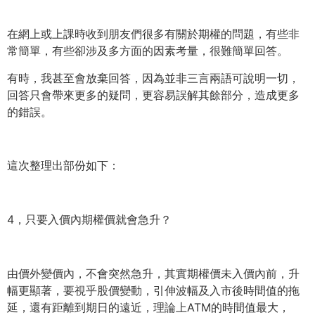
在網上或上課時收到朋友們很多有關於期權的問題，有些非
常簡單，
有些卻涉及多方面的因素考量，很難簡單回答。
有時，我甚至會放棄回答，因為並非三言兩語可說明一切，
回答只會帶來更多的疑問，更容易誤解其餘部分，造成更多
的錯誤。
這次整理出部份如下：
4，只要入價內期權價就會急升？
由價外變價內，不會突然急升，其實期權價未入價內前，
升
幅更顯著，要視乎股價變動，引伸波幅及入市後時間值的拖
延，
還有距離到期日的遠近，理論上ATM的時間值最大，