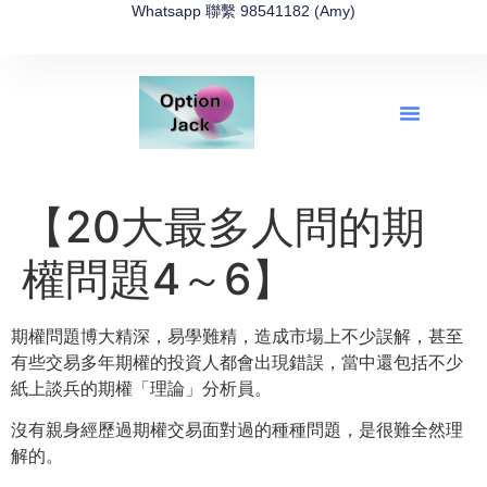
Whatsapp 聯繫 98541182 (Amy)
全新網上期權速成-2026全新版
OptionJack的精選集
富途開戶4選1
富途開戶優惠2026
【20大最多人問的期
權問題4～6】
期權問題博大精深，易學難精，造成市場上不少誤解，
甚至
有些交易多年期權的投資人都會出現錯誤，
當中還包括不少
紙上談兵的期權「理論」分析員。
沒有親身經歷過期權交易面對過的種種問題，是很難全然理
解的。