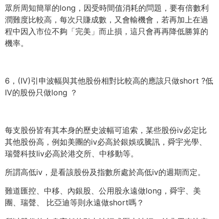
眾所周知簡單的long，因受時間值消耗的問題，
要有倍數利
潤難度比較高，每次只賺成數，又會輸機會，
若再加上在過
程中因入市位不夠「完美」而止損，
這只會再再降低勝算的
機率。
6，(IV)引申波幅與其他股份相對比較高的應該只做short ?低
IV的股份只做long ？
每支股份皆有其本身的歷史波幅可追索，
某些股份iv必定比
其他股份高，
例如美團的iv必高於銀娛或騰訊，舜宇光學、
瑞聲科技Iiv必高於港交所、中移動等。
所謂高低iv，是看該股份及指數所處於高低iv的週期而定。
難道匯控、中移、內銀股、公用股永遠做long，舜宇、美
團、
瑞聲、 比亞迪等則永遠做short嗎？