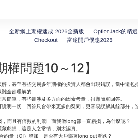
全新網上期權速成-2026全新版
OptionJack的精
Checkout
富途開戶優惠2026
期權問題10～12】
誤解，甚至有些交易多年期權的投資人都會出現錯誤，當中還包
很難全然理解的。
非常簡單，有些卻涉及多方面的因素考量，很難簡單回答。
可說明一切，回答只會帶來更多的疑問，更容易誤解其餘部分，
都賺錢，而且有倍數的利潤，而我做long卻一直虧損，為什麼呢？
隱藏虧損，這是人之常情，別太認真。
約量（OI）增加，是否有大戶部署long put看跌？