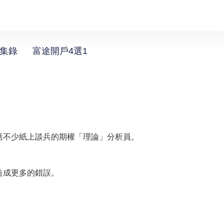
選集錄
富途開戶4選1
括不少紙上談兵的期權「理論」分析員。
造成更多的錯誤。