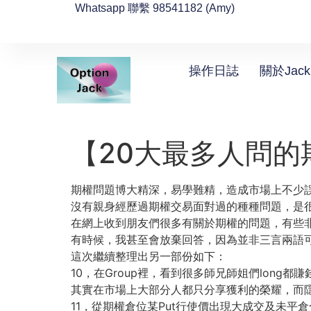
Whatsapp 聯繫 98541182 (Amy)
操作日誌
關於Jack
【20大最多人問的
期權問題博大精深，易學難精，造成市場上不少
沒有親身經歷過期權交易面對過的種種問題，是
在網上收到朋友們很多有關於期權的問題，有些
有時候，我甚至會放棄回答，因為並非三言兩語
這次繼續整理出另一部份如下：
10，在Group裡，看到很多師兄師姐們long
其實在市場上大部分人都只分享獲利的榮耀，而
11，從期權倉位某Put行使價出現大成交及未平倉合