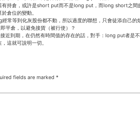
，或許是short put而不是long put，而long sho
涎於倉位的變動。
ng經常等到化灰股份都不動，所以過度的聯想，只會徒添自己的
否要立即平倉，以避免接貨（被行使）？
，除非接近到期，在仍然有時間值的存在的話，對手：long put
在，這就可說明一切。
uired fields are marked
*