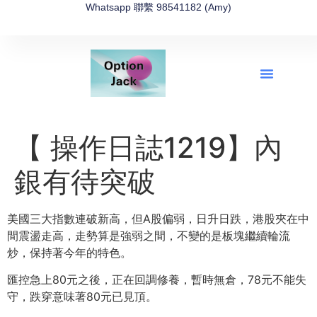
Whatsapp 聯繫 98541182 (Amy)
全新網上期權速成-2026全新版
OptionJack的精選集
富途開戶4選1
富途開戶優惠2026
【 操作日誌1219】內
銀有待突破
美國三大指數連破新高，但A股偏弱，日升日跌，港股夾在中
間震盪走高，走勢算是強弱之間，不變的是板塊繼續輪流
炒，保持著今年的特色。
匯控急上80元之後，正在回調修養，暫時無倉，78元不能失
守，跌穿意味著80元已見頂。