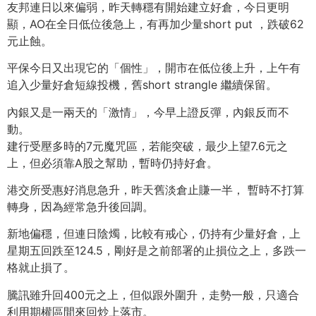
友邦連日以來偏弱，昨天轉穩有開始建立好倉，今日更明
顯，AO在全日低位後急上，有再加少量short put ，跌破62
元止蝕。
平保今日又出現它的「個性」，開市在低位後上升，上午有
追入少量好倉短線投機，舊short strangle 繼續保留。
內銀又是一兩天的「激情」，今早上證反彈，內銀反而不
動。
建行受壓多時的7元魔咒區，若能突破，最少上望7.6元之
上，但必須靠A股之幫助，暫時仍持好倉。
港交所受惠好消息急升，昨天舊淡倉止賺一半， 暫時不打算
轉身，因為經常急升後回調。
新地偏穩，但連日陰燭，比較有戒心，仍持有少量好倉，上
星期五回跌至124.5，剛好是之前部署的止損位之上，多跌一
格就止損了。
騰訊雖升回400元之上，但似跟外圍升，走勢一般，只適合
利用期權區間來回炒上落市。