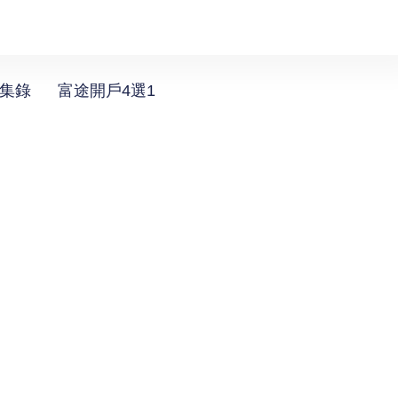
選集錄
富途開戶4選1