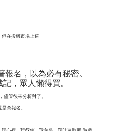
。
，但在投機市場上這
著報名，以為必有秘密。
戰記，眾人懶得買。
算，儘管後來分析對了。
還是會報名。
，玩心裡，玩行銷，玩包裝，玩哇眾取寵 遊戲。