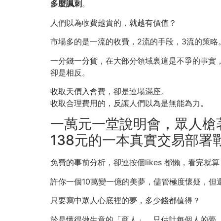
多麼諷刺
。
人們以為收費越貴的，就越有價值？
市場多的是一流的收費，2流的手段，3流的策略
一分錢一分貨，在大部分領域裏這是不爭的事實
卻是相反。
收取天價入會費，卻是連場滿座。
收取合理費用的，反讓人們以為是無能為力。
一萬元一堂說明會，眾人槍
138元的一本真實交易部署
免費的事前分析，卻連按個likes 都懶，看完就
許你一個10萬變一億的美夢，儘管極度懷疑，但
只要寫中眾人心底裡的夢，多少錢都值得？
於是懂得做生意的「商人」，只估計每個人的夢