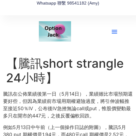
Whatsapp 聯繫 98541182 (Amy)
全新網上期權速成-2026全新版
OptionJack的精選集
富途開戶4選1
富途開戶優惠2026
【騰訊short strangle
24小時】
騰訊在公佈業績後第一日（5月14日），
業績雖比市場預期還
要好些，但因為業績前市場用期權避險過度，
將引伸波幅推
至接近50％IV，
公布後IV急挫無論call或put，
惟股價變動最
多只在開市的447元，之後反覆偏軟回跌。
例如5月13日中午前（上一個操作日誌的附圖），騰訊5月
380 put 期權價是1.94元，而480元call 期權價是2.52元，