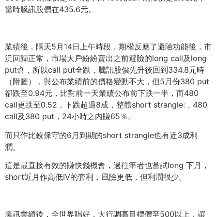
當時騰訊股價在435.6元。
業績後，隔天5月14日上午時段，期權反應了避險功能後，
市
況回歸正常，市場大戶紛紛賣出之前避險的long call及long
put倉，所以call put全跌，騰訊股價先升後回到334.8元時
（附圖），
與公布業績前的價格變動不大，但5月份380 put
卻跌至0.94元，比對前一天業績公布前下跌一半，而480
call更跌至0.52，下跌超過8成，整體short strangle:，480
call及380 put，24小時之內賺65％。
而只作比較保守的6月到期的short strangle也有近3成利
潤。
這是最直接有效的賺快錢機會，過往筆者也嘗試long 下月，
short近月作高低IV的套利，風險更低，但利潤很少。
騰訊業績後，全世界唱好，大行調高目標價至500以上，
讓