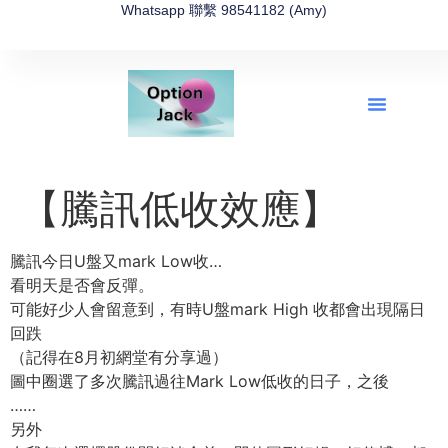
Whatsapp 聯繫 98541182 (Amy)
全新網上期權速成-2026全新版
OptionJack的精選集
富途開戶4選1
富途開戶優惠2026
【騰訊低收效應】
騰訊今日U盤又mark Low收…
看明天是否會反彈。
可能好少人會留意到，有時U盤mark High 收都會出現隔日
回跌
（記得在8月初網堂有分享過）
圖中圈選了多次騰訊過往Mark Low低收的日子，之後
……
另外