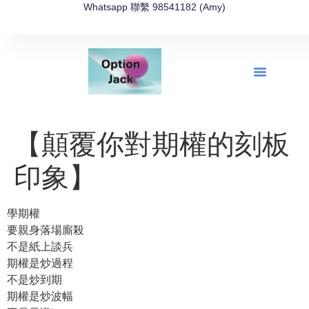
Whatsapp 聯繫 98541182 (Amy)
全新網上期權速成-2026全新版
OptionJack的精選集
富途開戶4選1
富途開戶優惠2026
【顛覆你對期權的刻板
印象】
學期權
要親身落場廝殺
不是紙上談兵
期權是炒過程
不是炒到期
期權是炒波幅