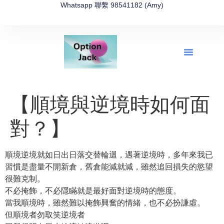
Whatsapp 聯繫 98541182 (Amy)
全新網上期權速成-2026全新版
OptionJack的精選集
富途開戶4選1
富途開戶優惠2026
【順境與逆境時如何面
對？】
順境逆境就如日出日落交替輪迴，遇著逆境時，多年來我已
習慣是盡量不開新倉，舊倉能減就減，雖然追回損失的慾望
很難克制。
不必掩飾，不必隱瞞就是最好面對逆境時的態度。
當我順境時，雖然難以掩飾興奮的情緒，也不必扮謙虛。
但順境者勿取笑逆境者