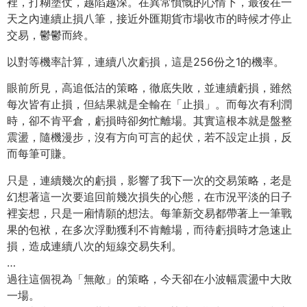
裡，打糊塗仗，越陷越深。在異常憤慨的心情下，最後在一
天之內連續止損八筆，接近外匯期貨市場收市的時候才停止
交易，鬱鬱而終。
以對等機率計算，連續八次虧損，這是256份之1的機率。
眼前所見，高追低沽的策略，徹底失敗，並連續虧損，雖然
每次皆有止損，但結果就是全輸在「止損」。而每次有利潤
時，卻不肯平倉，虧損時卻匆忙離場。其實這根本就是盤整
震盪，隨機漫步，沒有方向可言的起伏，若不設定止損，反
而每筆可賺。
只是，連續幾次的虧損，影響了我下一次的交易策略，老是
幻想著這一次要追回前幾次損失的心態，在市況平淡的日子
裡妄想，只是一廂情願的想法。每筆新交易都帶著上一筆戰
果的包袱，在多次浮動獲利不肯離場，而待虧損時才急速止
損，造成連續八次的短線交易失利。
…
過往這個視為「無敵」的策略，今天卻在小波幅震盪中大敗
一場。