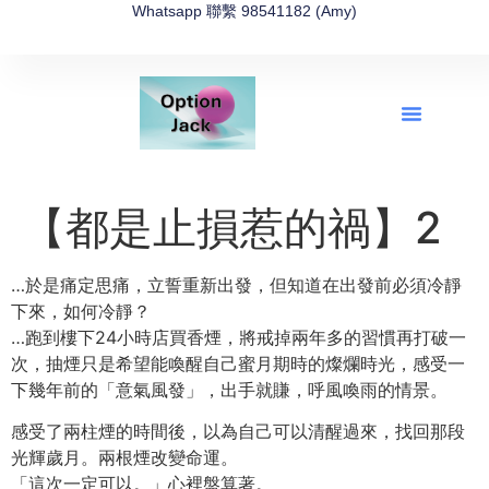
Whatsapp 聯繫 98541182 (Amy)
全新網上期權速成-2026全新版
OptionJack的精選集
富途開戶4選1
富途開戶優惠2026
【都是止損惹的禍】2
…於是痛定思痛，立誓重新出發，但知道在出發前必須冷靜
下來，如何冷靜？
…跑到樓下24小時店買香煙，將戒掉兩年多的習慣再打破一
次，抽煙只是希望能喚醒自己蜜月期時的燦爛時光，感受一
下幾年前的「意氣風發」，出手就賺，呼風喚雨的情景。
感受了兩柱煙的時間後，以為自己可以清醒過來，找回那段
光輝歲月。兩根煙改變命運。
「這次一定可以。」心裡盤算著。