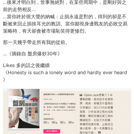
…後來才明白到，世事無絕對，在某些周期中，是剛好與之
前的走勢相反…
…當你終於很大聲的納喊：止損永遠是對的，得到的卻是不
斷被來回止損挨耳光的教訓。當你鄙視身邊戰友的必敗交易
策略時，有天卻會被市場恥笑得更慘烈。
那一天幾乎帶走所有我的從前。
…《摘錄自 盤房爆炒30年》
Likes 多的話之後繼續
《Honesty is such a lonely word and hardly ever heard
》