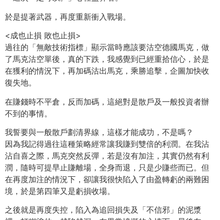
於是提著武器，再度重新衝入戰場。
<成也止損 敗也止損>
過往的「無敵技術指標」顯示當時應該要沽空德國馬克，做
了馬克沽空單後，真的下跌，我感覺到已經重拾信心，於是
在獲利的情況下，再加碼沽出馬克，乘勝追擊，企圖加快收
復失地。
在賺錢時不平倉，反而加碼，這絕對是散戶及一般投資者辦
不到的事情。
我誓要與一般散戶劃清界線，這樣才能成功，不是嗎？
因為我記得過往這種策略經常讓我賺到雙倍的利潤。在我沾
沾自喜之際，馬克突然反彈，若是沒有加注，其實仍然有利
潤，隨時可提早止賺離場，全身而退，只是少賺些而已。但
在再度加注的情況下，卻讓我很快陷入了由盈轉虧的兩難困
境，於是第四筆又是虧損收場。
之後就是再度失控，陷入為追回損失及「不信邪」的泥漿