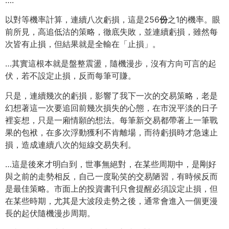
以對等機率計算，連續八次虧損，這是256
份
之1的機率。眼
前所見，高追低沽的策略，徹底失敗，並連續虧損，雖然每
次皆有止損，但結果就是全輸在「止損」。
…其實這根本就是盤整震盪，隨機漫步，沒有方向可言的起
伏，若不設定止損，反而每筆可賺。
只是，連續幾次的虧損，影響了我下一次的交易策略，老是
幻想著這一次要追回前幾次損失的心態，在市況平淡的日子
裡妄想，只是一廂情願的想法。每筆新交易都帶著上一筆戰
果的包袱，在多次浮動獲利不肯離場，而待虧損時才急速止
損，造成連續八次的短線交易失利。
…這是後來才明白到，世事無絕對，在某些周期中，是剛好
與之前的走勢相反，自己一度恥笑的交易陋習，有時候反而
是最佳策略。市面上的投資書刊只會提醒必須設定止損，但
在某些時期，尤其是大波段走勢之後，通常會進入一個更漫
長的起伏隨機漫步周期。