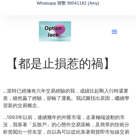
Whatsapp 聯繫 98541182 (Amy)
全新網上期權速成-2026全新版
OptionJack的精選集
富途開戶4選1
富途開戶優惠2026
【都是止損惹的禍】
…當時已經擁有六年交易經驗的我，成績比起剛入行時還要
差，雖然贏了經驗，卻輸了運氣。我試圖找出原因，繼續學
習新的交易概念。
…1993年以前，連續幾年的外匯市場，走著極端波動的市
況，我靠著「反散戶」的心態作交易策略，及簡單的技術分
析曾闖出一些名堂，自以為可以從此靠著期貨即市短線交易