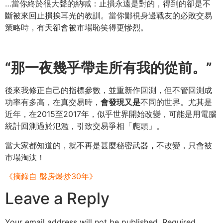
…當你終於很大聲的納喊：止損永遠是對的，得到的卻是不
斷被來回止損挨耳光的教訓。當你鄙視身邊戰友的必敗交易
策略時，有天卻會被市場恥笑得更慘烈。
“
那一夜幾乎帶走所有我的從前。
”
後來我修正自己的指標參數，並重新作回測，但不管回測成
功率有多高，在真交易時，
會發現又是
不同的世界。尤其是
近年，在2015至2017年，似乎世界開始改變，可能是用電腦
統計回測過於氾濫，引致交易爭相「爬頭」。
當大家都知道的，就不再是甚麼秘密武器
，
不改變，只會被
市場淘汰！
《摘錄自 盤房爆炒30年》
Leave a Reply
Your email address will not be published.
Required