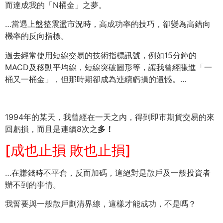
而達成我的「N桶金」之夢。
…當遇上盤整震盪市況時，高成功率的技巧，卻變為高錯向
機率的反向指標。
過去經常使用短線交易的技術指標訊號，例如15分鐘的
MACD及移動平均線，短線突破圖形等，讓我曾經賺進「一
桶又一桶金」，但那時期卻成為連續虧損的遺憾。…
1994年的某天，我曾經在一天之內，得到即市期貨交易的來
回虧損，而且是連續8次之
多！
[成也止損 敗也止損]
…在賺錢時不平倉，反而加碼，這絕對是散戶及一般投資者
辦不到的事情。
我誓要與一般散戶劃清界線，這樣才能成功，不是嗎？
….