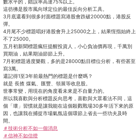
數水平的，錯誤率高達75%以上。
這彷彿是股市風向球定位的最佳反向分析工具。
3月底還看到很多封面標題寫港股會跌破20000點，港股反
彈。
4月尾不少標題唱好港股會升上25000之上，結果恆指始終上
不了25000。
五月初新聞標題瘋狂提醒投資人，小心負油價再現，千萬別
買期油，結果期油節節上升。
7月初標題過度樂觀，多的是28000點目標位分析，有些甚至
寫3萬。
還記得1至3年前最熱門的標題是什麼嗎？
就是 長揸 煤氣、匯豐、領展等收息股。
世事常變，用現在的角度看未來是不自量力的。
所以我喜歡與分析標題反向思考，喜歡與大眾看法不同，這
個「壞」習慣就是讓我能在這個殺戮戰場30多年活下來的原
因，也讓我在捕捉市場氣氛這個環節上省去一些功夫及時
間。
＃技術分析不如一個消息
＃信神不如信燈