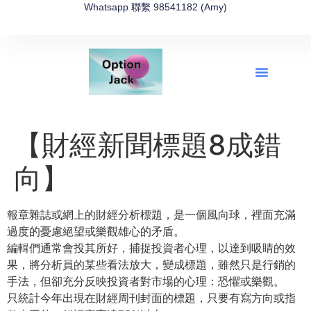
Whatsapp 聯繫 98541182 (Amy)
全新網上期權速成-2026全新版
OptionJack的精選集
富途開戶4選1
富途開戶優惠2026
【財經新聞標題8成錯
向】
報章雜誌或網上的財經分析標題，是一個風向球，裡面充滿
過度的憂慮絕望或樂觀雄心的矛盾。
編輯們通常會投其所好，捕捉投資者心理，以達到吸睛的效
果，將分析員的某些看法放大，變成標題，雖然只是行銷的
手法，但卻充分反映投資者對市場的心理：恐懼或樂觀。
只統計今年出現在財經周刊封面的標題，只要有寫方向或指