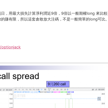
交易日，用最大損失計算淨利潤近9倍，9倍以一般期權long 來
ort的賺有限，所以這套倉敢放大注碼，
不是一般簡單的long可比
r/optionjack
）