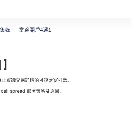
選集錄
富途開戶4選1
期】
真正實踐交易詳情的可說寥寥可數。
r call spread 部署策略及原因。