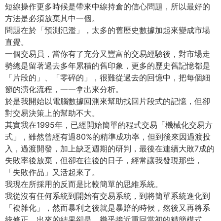
短線操作更多時候是帶來中線持倉的信心問題，所以最好的
方法是必須放棄其中一個。
問題在於「預測氾濫」，太多的舊歷史數據加起來變成市場
直覺。
一個交易員，當你有了充分又豐富的交易經驗後，對市場走
勢總是留著過去多年累積的舊印象，更多的歷史舊記憶都是
「片段的」、「零碎的」，很難從過去的回憶中，把每個細
節的演化流程，一一拿出來分析。
於是我開始以電腦數據回測來幫助找回片段式的記憶，但卻
對交易決策上的幫助不大。
其實我在1995年，已經開始簡單的程式交易「機械化交易方
式」，雖然曾經有過80%的精準成功率，但到後來因過渡投
入，過渡開發，加上缺乏週期的研判，最後在連續大敗7成的
失敗率後放棄，但卻在往後的日子，經常讓我發現那些，
「失敗作品」又活起來了。
我現在所採用的反而是比較簡單的思維系統。
我從沒有任何系統到開始有交易系統，到將簡單系統進化到
「複雜化」，然而暴利之後就是暴賠的時候，然後又再將系
統修正，出來的結果卻是，幾乎接近重回當初的精簡模式。