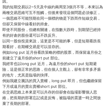
因。
我的短期交易以2~5天及中線約兩周至3個月不等，本來以為
兩種交易思維可互不抵觸，但後來發現這個問題必須修正，
一個思維不可能預期在同一個標的物是下跌而作短線交易，
但卻又保留中線看好的持倉。
即使不同股份，但總有關連，在指數大跌時，別期望已經持
有的好倉的股份還可以不跌反升。
以同一股份投資來說，這更是不可能的事，但是短期看跌長
期看好，在期權交易是可以並存的。
例如long put 近月份看跌策略的標的股票，而保留遠月份之
前建立了遠月份的short put 部位。
我經常也以long put 近月，為遠月份的short put 短期避
險，這是很正常的思路，但在個人主觀上，卻有非常多矛盾
的地方，尤其是臨場的抉擇。
例如我建立騰訊的買入賣權，long put 即月，但也繼續保留
下月或遠月的賣出賣權short put 部位。
在交易思維上本來是可以共存的但卻會在臨場影響個人思
維，把長期的部署忘記或是反悔，被臨場的震盪一時之間放
棄了長期的部署。