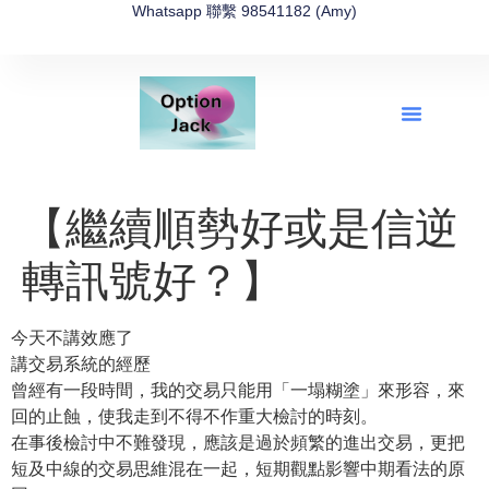
Whatsapp 聯繫 98541182 (Amy)
全新網上期權速成-2026全新版
OptionJack的精選集
富途開戶4選1
富途開戶優惠2026
【繼續順勢好或是信逆
轉訊號好？】
今天不講效應了
講交易系統的經歷
曾經有一段時間，我的交易只能用「一塌糊塗」來形容，來
回的止蝕，使我走到不得不作重大檢討的時刻。
在事後檢討中不難發現，應該是過於頻繁的進出交易，更把
短及中線的交易思維混在一起，短期觀點影響中期看法的原