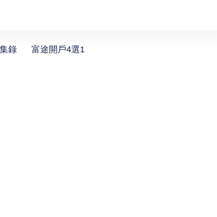
選集錄
富途開戶4選1