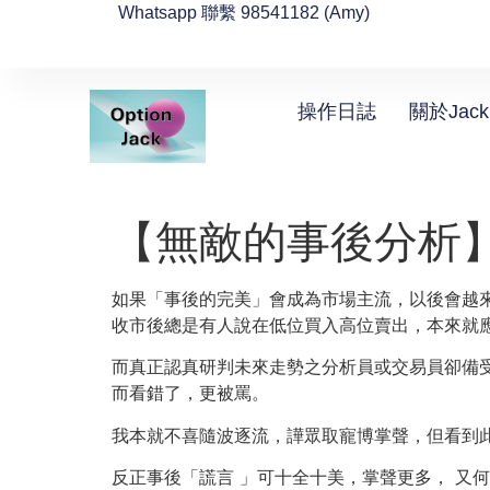
Whatsapp 聯繫 98541182 (Amy)
操作日誌
關於Jack
【無敵的事後分析
如果「事後的完美」會成為市場主流，以後會越
收市後總是有人說在低位買入高位賣出，本來就
而真正認真研判未來走勢之分析員或交易員卻備受
而看錯了，更被罵。
我本就不喜隨波逐流，譁眾取寵博掌聲，但看到
反正事後「謊言 」可十全十美，掌聲更多， 又