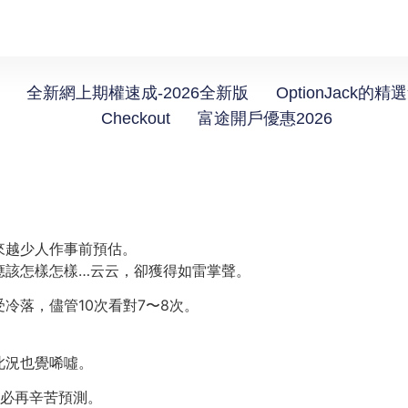
全新網上期權速成-2026全新版
OptionJack的精
Checkout
富途開戶優惠2026
】
來越少人作事前預估。
應該怎樣怎樣…云云，卻獲得如雷掌聲。
冷落，儘管10次看對7〜8次。
此況也覺唏噓。
何必再辛苦預測。