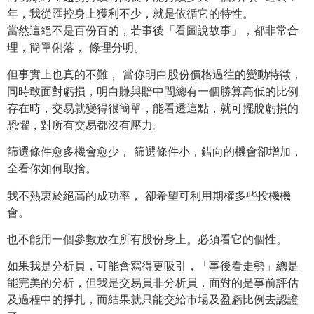
年，我從匯控身上獲利不少，就是依循它的特性。
當然這絕不是百份百的，若事後「看圖說故事」，都非常合
理，簡單俐落， 條理分明。
但事實上也真的不難， 當你明白股份價格過往的變動特徵，
同時敢面對虧損，明白賺與賠中間總有一個勝算高低的比例
存在時，交易就變得很簡單，能看透這點，就可擺脫虧損的
恐懼，對所有交易都沒有壓力。
篩選條件愈多機會愈少， 篩選條件小，錯向的機會卻增加，
全看你如何取捨。
我不熱衷於絕高的成功率， 卻希望可利用期權多些投機機
會。
也不能用一個參數放在所有股份身上。必須看它的個性。
如果我是分析員，可能會寫得更吸引，「事後看走勢」總是
能完美的分析，但我是交易員非分析員，面對的是事前評估
及過程中的掙扎，而結果就只能交給市場及盈虧比例去認證