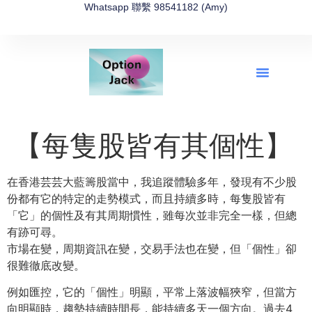
Whatsapp 聯繫 98541182 (Amy)
全新網上期權速成-2026全新版
OptionJack的精選集
富途開戶4選1
富途開戶優惠2026
【每隻股皆有其個性】
在香港芸芸大藍籌股當中，我追蹤體驗多年，發現有不少股
份都有它的特定的走勢模式，而且持續多時，每隻股皆有
「它」的個性及有其周期慣性，雖每次並非完全一樣，但總
有跡可尋。
市場在變，周期資訊在變，交易手法也在變，但「個性」卻
很難徹底改變。
例如匯控，它的「個性」明顯，平常上落波幅狹窄，但當方
向明顯時，趨勢持續時間長，能持續多天一個方向。過去4