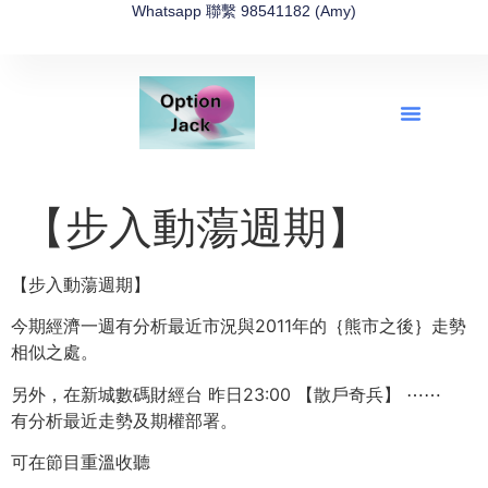
Whatsapp 聯繫 98541182 (Amy)
全新網上期權速成-2026全新版
OptionJack的精選集
富途開戶4選1
富途開戶優惠2026
【步入動蕩週期】
【步入動蕩週期】
今期經濟一週有分析最近市況與2011年的｛熊市之後｝走勢
相似之處。
另外，在新城數碼財經台 昨日23:00 【散戶奇兵】
⋯⋯
有分析最近走勢及期權部署。
可在節目重溫收聽