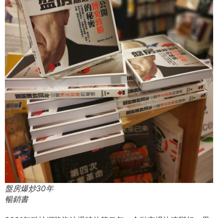
盤房爆炒30年
暢銷書