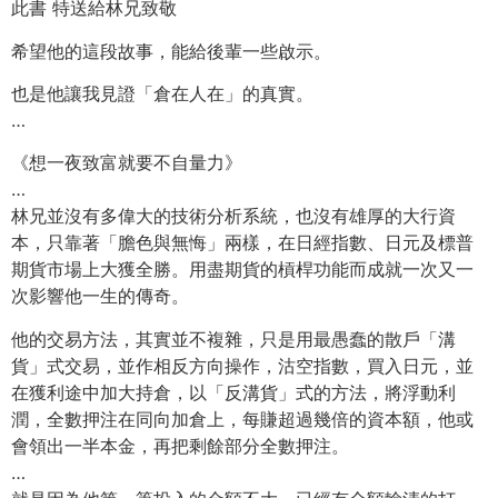
此書 特送給林兄致敬
希望他的這段故事，能給後輩一些啟示。
也是他讓我見證「倉在人在」的真實。
…
《想一夜致富就要不自量力》
…
林兄並沒有多偉大的技術分析系統，也沒有雄厚的大行資
本，只靠著「膽色與無悔」兩樣，在日經指數、日元及標普
期貨市場上大獲全勝。用盡期貨的槓桿功能而成就一次又一
次影響他一生的傳奇。
他的交易方法，其實並不複雜，只是用最愚蠢的散戶「溝
貨」式交易，並作相反方向操作，沽空指數，買入日元，並
在獲利途中加大持倉，以「反溝貨」式的方法，將浮動利
潤，全數押注在同向加倉上，每賺超過幾倍的資本額，他或
會領出一半本金，再把剩餘部分全數押注。
…