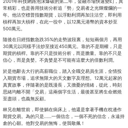
2001年科技網路泡沫爆破的第二年，金融市場快速變幻，異
常精彩，也是善用技術分析追「勢」交易者之光輝燦爛的一
年。他沽空標普指數期貨，以浮動利潤再加注沽空，即利用
槓桿再加大槓桿，在此一役中，以12萬元港幣的資本炒至
500萬元。
隨後在日經指數急跌35%的走勢波段裏，短短兩個月，再用
30萬元以同樣手法炒至接近450萬元。靠的不是期權，只是
期貨的槓桿。靠的不只是技術分析，而是膽量。靠的不只是
信心，而是貪婪。不貪婪是不可能有這麼大的倍數利潤。
於是他辭去大行的高薪職位，踏入全職交易員生涯，全情投
入期貨市場，追求無限大的天文數字及理想。12萬元起家的
真實故事，伴隨著的是既漫長，又擔憂的情緒，從此，時刻
思緒均離不開「交易」這兩個字生活，最後甚至將生命燃燒
至盡頭，也義無反顧。
林兄在離世前，即使躺在病床上，他還是拿著手機在枕邊作
期貨交易。為的只是……一個信念，一個不死的信念，永遠持
倉的心願。他對交易的無悔，使我敬佩！