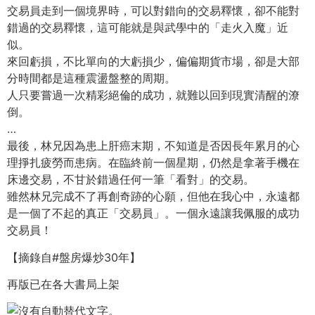
交易員走到一個境界時，可以對錯向的交易釋懷，卻不能對
錯過的交易釋懷，這可能就是與武學中的「走火入魔」近
似。
來回虧損，不比單向的大虧損少，偏偏期貨市場，卻是大部
分時間都是這種震盪盤整的周期。
人只要嘗過一次精彩絕倫的成功，就難以回到現實清醒的潦
倒。
…
最後，林兄因為患上肝癌末期，不知道是否因長年累月的心
理掙扎疲勞而患病。在臨終前一個星期，仍然是拿著手機在
床邊交易，不甘於錯過任何一筆「看對」的交易。
雖然林兄完成不了再創奇跡的心願，但他在我心中，永遠都
是一個了不起的真正「交易員」。一個永遠讓我佩服的成功
交易員！
【摘錄自#盤房爆炒30年】
再版已在各大書局上架