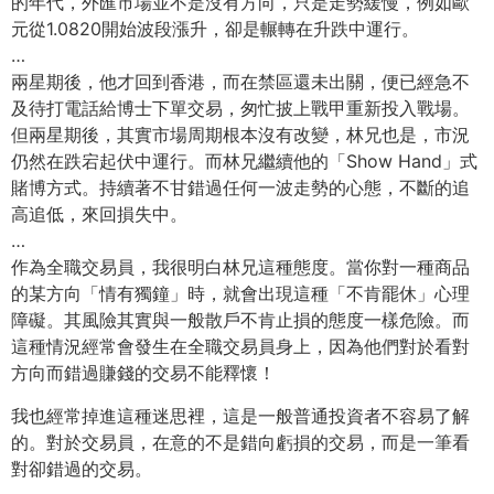
的年代，外匯市場並不是沒有方向，只是走勢緩慢，例如歐
元從1.0820開始波段漲升，卻是輾轉在升跌中運行。
…
兩星期後，他才回到香港，而在禁區還未出關，便已經急不
及待打電話給博士下單交易，匆忙披上戰甲重新投入戰場。
但兩星期後，其實市場周期根本沒有改變，林兄也是，市況
仍然在跌宕起伏中運行。而林兄繼續他的「Show Hand」式
賭博方式。持續著不甘錯過任何一波走勢的心態，不斷的追
高追低，來回損失中。
…
作為全職交易員，我很明白林兄這種態度。當你對一種商品
的某方向「情有獨鐘」時，就會出現這種「不肯罷休」心理
障礙。其風險其實與一般散戶不肯止損的態度一樣危險。而
這種情況經常會發生在全職交易員身上，因為他們對於看對
方向而錯過賺錢的交易不能釋懷！
我也經常掉進這種迷思裡，這是一般普通投資者不容易了解
的。對於交易員，在意的不是錯向虧損的交易，而是一筆看
對卻錯過的交易。