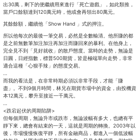
出30萬，剩下的便繼續用來進行「死亡遊戲」，如此類推，
當戶口餘額達到120萬元時，他或會再領出80萬元。
其餘餘額，繼續他「Show Hand 」式的押注。
所以他每次的最後一筆交易，必然是全數輸清。他所賺的都
是之前無數筆加注加注再加注而賺回來的暴利。在他身上，
完全見不到「見好就收」的散戶態度。當時的走勢，無論是
日圓，日經指數，標普500期貨，皆是極端單向走勢，非常
適合這種「心狠手辣」的態度交易。
…
而我的看法是，在非常時期必須以非常手段，才能「賺
盡」。不到9個月時間，林兄在期貨市場中的資金，由投機資
本12萬元，攀升至接近一千萬元。
…
<跌宕起伏的周期陷阱>
但每個周期，無論升市或跌市，無論波幅有多大，也總有平
靜下來，總會有結束的一天，這就是周期的轉換。2003年以
後，市場慢慢恢復平靜，所有金融商品，都進入一個低波幅