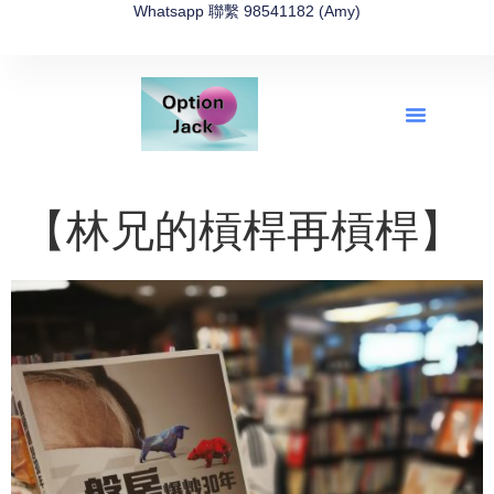
Whatsapp 聯繫 98541182 (Amy)
全新網上期權速成-2026全新版
OptionJack的精選集
富途開戶4選1
富途開戶優惠2026
【林兄的槓桿再槓桿】