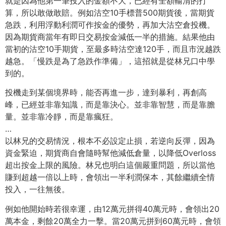
就是因為他第一筆投入的金額不大，已經有全額輸清的打
算，所以敢做敢賠。例如沽空10手標普500期貨後，當期貨
急跌，利用浮動利潤可作按金的優勢，再加大沽空倉投機。
因為期貨商當年有即日交易按金減低一半的措施。結果他由
當初的沽空10手期貨，至最多時沽空達120手，而且市況越跌
越急。「慢跌是為了急跌作準備」，這招就是從林兄口中學
到的。
投機走到某個境界時，能否再進一步，達到暴利，再創高
峰，已經並非靠知識，而是靠決心。並非靠智慧，而是靠膽
量。並非靠冷靜，而是靠瘋狂。
…
以林兄的交易情況，根本不必設定止損，若逆向反彈，因為
資金緊迫，期貨商自會隨時幫他減低倉量，以降低Overloss
超出按金上限的風險。林兄也明白這個嚴重問題，所以當他
賺到超越一倍以上時，會領出一半利潤保本，其餘繼續全情
投入，一往無後。
例如他開始時若很幸運，由12萬元拼得40萬元時，會領出20
萬本金，剩餘20萬全力一擊。當20萬元拼到60萬元時，會領