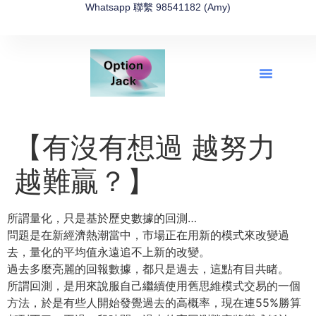
Whatsapp 聯繫 98541182 (Amy)
全新網上期權速成-2026全新版
OptionJack的精選集
富途開戶4選1
富途開戶優惠2026
【有沒有想過 越努力
越難贏？】
所謂量化，只是基於歷史數據的回測…
問題是在新經濟熱潮當中，市場正在用新的模式來改變過
去，量化的平均值永遠追不上新的改變。
過去多麼亮麗的回報數據，都只是過去，這點有目共睹。
所謂回測，是用來說服自己繼續使用舊思維模式交易的一個
方法，於是有些人開始發覺過去的高概率，現在連55%勝算