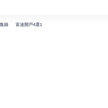
選集錄
富途開戶4選1