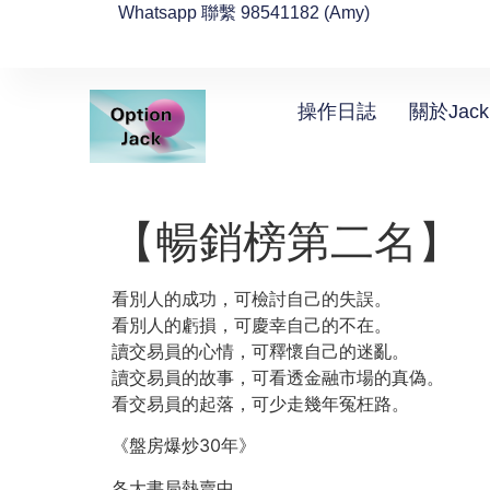
Whatsapp 聯繫 98541182 (Amy)
操作日誌
關於Jack
【暢銷榜第二名】
看別人的成功，可檢討自己的失誤。
看別人的虧損，可慶幸自己的不在。
讀交易員的心情，可釋懷自己的迷亂。
讀交易員的故事，可看透金融市場的真偽。
看交易員的起落，可少走幾年冤枉路。
《盤房爆炒30年》
各大書局熱賣中