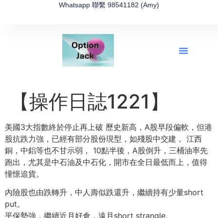
Whatsapp 聯繫 98541182 (Amy)
全新網上期權速成-2026全新版
OptionJack的精選集
富途開戶4選1
富途開戶優惠2026
【操作日誌1221】
美國3大指數終於停止再上破 歷史新高，A股早段偏軟，但港
股抗跌力強，已經有部分股份現型，如殘股中交建， 江西
銅，中鋁等也不甘示弱， 10點半後，A股倒升，三桶油率先
跑出，尤其是中石油及中石化，開市在全日最低而上，值得
憧憬追貨。
內險股也由跌轉升，中人壽似跌還升，繼續持有少量short
put。
平保勢強，繼續近月好倉，遠月short strangle。