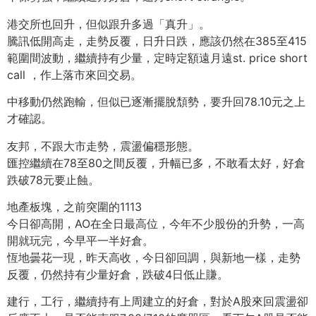
港交所也回升，但似跟升多過「真升」。
騰訊低開高走，走勢反覆，日升日跌，應該仍然在385至415
範圍間波動，繼續持有少量，定時定額遠月遠st. price short
call ，作上落市來回交易。
中移動仍然跑輸，但似已逐漸擺脫頹勢，要升回78.10元之上
才確認。
友邦，不跟大市走勢，震盪偏穩形態。
匯控繼續在78至80之間反覆，升幅已多，不敢看太好，好倉
跌破78元要止蝕。
地產板塊，之前突圍的1113
今日卻高開，AO在全日最高位，今年不少股份的升勢，一高
開就玩完，今早平一半好倉。
恆地曇花一現，昨天高收，今日卻回調，與新地一樣，走勢
反覆，仍然持有少量好倉，跌破4日低止賺。
建行，工行，繼續持有上周建立的好倉，對於A股來回震盪卻