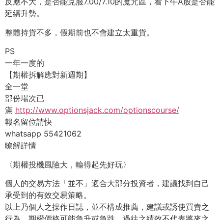
反應不大，是否能克服7.00/7.10的魔咒區，看下午A股是否能
延續升勢。
整體持貨不多，假期前也不會建立太重貨。
PS
一年一度的
【期權拆解應對新週期】
全一堂
部份場次已
滿
http://www.optionsjack.com/optionscourse/
報名留位請快
whatsapp 55421062
瞭解詳情
〈期權投機風險大，輸得起先好玩〉
個人的交易方法「並不」適合大部分投資者，建議找到自己
承受到的有效交易策略。
以上乃個人之操作日誌，並不構成推薦，建議或誘使買賣之
行為，期權價格可能急升或急跌，過往之績效不代表將來之