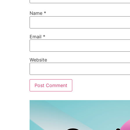
Name
*
Email
*
Website