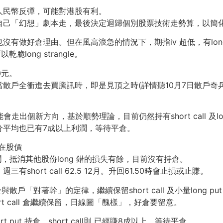
人民幣反彈，可能對港股有利。
自己「幻想」劇本走，最後決定迴歸個別股票技術走勢算，以簡
有做好倉理由。但在風高浪急的情況下，期指iv 超低，有lon
long strangle。
0元。
表當散戶全衝進去買騰訊時，即是見頂之時(詳情聽10月7日散戶奇兵
出個新方向，基於順勢理論，目前仍然持有short call 及long
ll 部分平均也已有7成以上利潤，等待平倉。
別在股價
2倍利潤，抵消其他股份long 錯的損失有餘，目前沒有持倉。
ort call 62.5 12月。升回61.50時會止損或止賺。
散戶「對著幹」的定律，繼續保留short call 及小量long put
ort call 倉繼續保留，日線圖「醜樣」，好倉要留意。
ut 持倉，short call則 已經賺8成以上，等待平倉。