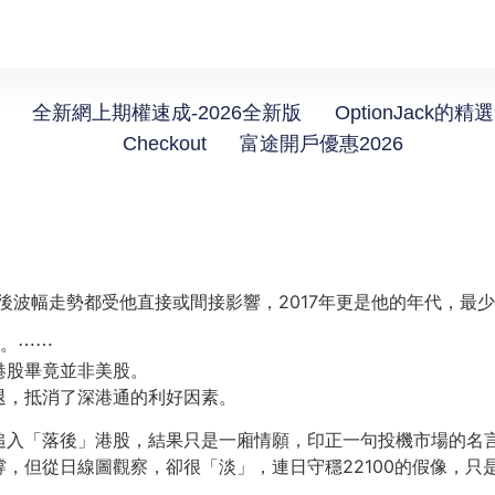
全新網上期權速成-2026全新版
OptionJack的精
Checkout
富途開戶優惠2026
往後波幅走勢都受他直接或間接影響，2017年更是他的年代，最
一。
⋯⋯
港股畢竟並非美股。
退，抵消了深港通的利好因素。
追入「落後」港股，結果只是一廂情願，印正一句投機市場的名
支撐，但從日線圖觀察，卻很「淡」，連日守穩22100的假像，