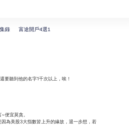
選集錄
富途開戶4選1
少還要聽到他的名字1千次以上，唉！
言~便宜莫貪。
只是因為美股3大指數皆上升的緣故，退一步想，若