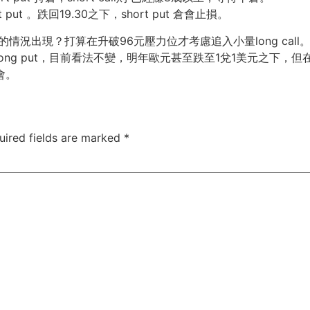
put 。跌回19.30之下，short put 倉會止損。
況出現？打算在升破96元壓力位才考慮追入小量long call
long put，目前看法不變，明年歐元甚至跌至1兌1美元之下
會。
uired fields are marked
*