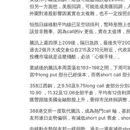
但另一方面想，美股回調，可能造成美匯回調，
外圍對港股影響因素實在太複雜，也不一定按照
恒指日線移動平均線已呈空頭排列，暫時形態上也沒
該並非難事。因為call的iv 更低，實在太值博，所以乾脆
騰訊上週四彈上209後，隔日急跌，最後失守20
過去2個月大成交倉位在215及210元附近，代
投機市場就是這麼殘酷，必須「心狠手辣」。
業績後的騰訊本周震蕩在193~198之間，下周可能會走
當中long put 部分已經保本，而舊short ca
358江西銅，之9.50及9.75long call 倉部分分
10.90 ，11.32及12.06全部平倉，平均有1
匯豐跟隨美國金融類股上升，覺得市況終歸調整，週三有sh
388港交所一度取代騰訊，成為熱門call 輪，基於與
友邦連日走勢偏弱，有減低short put 舊倉，sh
中移動走勢與友邦一樣弱勢，過去一週有減低short p