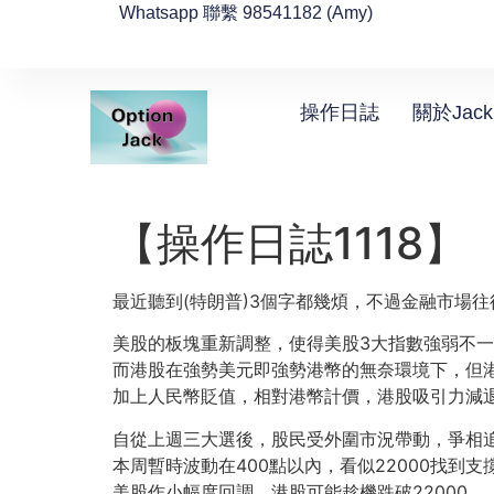
Whatsapp 聯繫 98541182 (Amy)
操作日誌
關於Jack
【操作日誌1118】
最近聽到(特朗普)3個字都幾煩，不過金融市場
美股的板塊重新調整，使得美股3大指數強弱不
而港股在強勢美元即強勢港幣的無奈環境下，但
加上人民幣貶值，相對港幣計價，港股吸引力減
自從上週三大選後，股民受外圍市況帶動，爭相
本周暫時波動在400點以內，看似22000找到
美股作小幅度回調，港股可能趁機跌破22000。