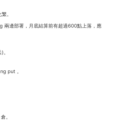
化繁。
g 兩邊部署，月底結算前有超過600點上落，應
)。
 put 。
 倉。