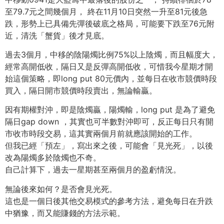
至79.7元之間幾個月， 終在11月10日突然一升至81元後急
跌，形勢上已具備先彈後破底之格局，可能要下跌至76元附
近，清洗「蟹貨」後才見底。
過去3個月，中移的陰陽燭比例75%以上陰燭，而且幅度大，
經常高開低收，隔日又是反彈高開低收，可惜我今星期才開
始這個策略，即long put 80元價內，並每日在收市競價時段
買入，隔日開市競價時段賣出，無論輸贏。
因有期權對沖，即是陰燭贏，陽燭輸，long put 是為了避免
隔日gap down ，其實也可半數對沖即可，反正每日只有開
市收市時段交易，這其實兩個月前就應該開始的工作。
但我已經「預左」，寫出來之後，可能會「見光死」，以後
改為陽燭多於陰燭也不奇。
自己計算下，過去一星期甚至兩個月的盈虧情況。
無論後來如何？是否會見光死。
這也是一個日後其他交易模式的參考方法，避免每日在升跌
中猶豫，而又能賺錢的方法示範。