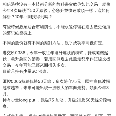
相信過往沒有一本技術分析的教科書會教你如此交易，就像
今年4次每跌至50天線後，必急升並快速破頂一樣，這如何
解析？10年回測找得到嗎？
有些時候必須迎合市場慣性，不能永遠停留在過去歷史傷痕
的舊思維節奏上。
不同的股份就有不同的應對方法，視乎成功率高低而定。
港交所0388，今年一改往年連升連跌的模式，變成隨機起
伏，急升急回的節奏，若用回測過去此股走勢來作短線投機
交易，今年可能已經來回損失多次。
目前只持有少量SC 淡倉。
匯控0005持續低於50天線，多次險守75元，匯控高低波幅
越來越窄，未來可能出現一波較大的單向走勢。類似今年3
月。
持有少量long put ，跌破75 加淡，升破20及50天線分段轉
身。