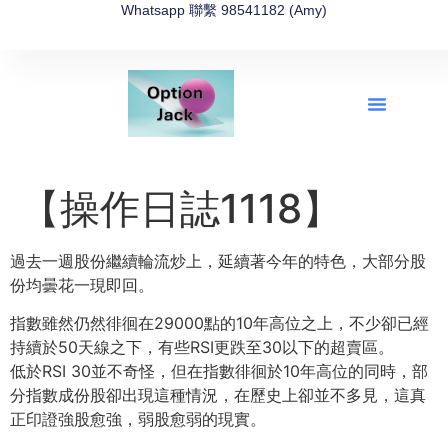
Whatsapp 聯繫 98541182 (Amy)
全新網上期權速成-2026全新版
OptionJack的精選集
富途開戶4選1
富途開戶優惠2026
【操作日誌1118】
過去一週股份繼續輪流炒上，延續著今年的特色，大部分股
份均曇花一現即回。
指數雖然仍然徘徊在29000點的10年高位之上，不少卻已經
持續於50天線之下，有些RSI更跌至30以下的超賣區。
低於RSI 30並不奇怪，但在指數徘徊於10年高位的同時，部
分指數成份股卻出現這種情況，在歷史上卻並不多見，這真
正印證強股愈強，弱股愈弱的現實。