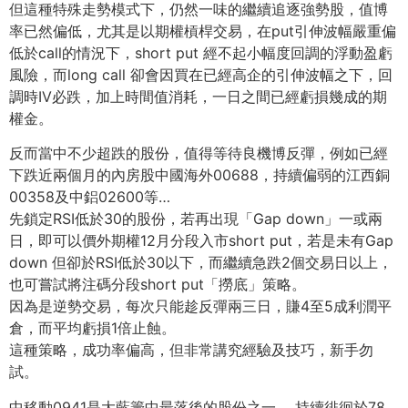
但這種特殊走勢模式下，仍然一味的繼續追逐強勢股，值博
率已然偏低，尤其是以期權槓桿交易，在put引伸波幅嚴重偏
低於call的情況下，short put 經不起小幅度回調的浮動盈虧
風險，而long call 卻會因買在已經高企的引伸波幅之下，回
調時IV必跌，加上時間值消耗，一日之間已經虧損幾成的期
權金。
反而當中不少超跌的股份，值得等待良機博反彈，例如已經
下跌近兩個月的內房股中國海外00688，持續偏弱的江西銅
00358及中鋁02600等…
先鎖定RSI低於30的股份，若再出現「Gap down」一或兩
日，即可以價外期權12月分段入市short put，若是未有Gap
down 但卻於RSI低於30以下，而繼續急跌2個交易日以上，
也可嘗試將注碼分段short put「撈底」策略。
因為是逆勢交易，每次只能趁反彈兩三日，賺4至5成利潤平
倉，而平均虧損1倍止蝕。
這種策略，成功率偏高，但非常講究經驗及技巧，新手勿
試。
中移動0941是大藍籌中最落後的股份之一， 持續徘徊於78