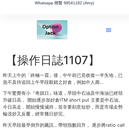
Whatsapp 聯繫 98541182 (Amy)
全新網上期權速成-2026全新版
OptionJack的精選集
富途開戶4選1
富途開戶優惠2026
【操作日誌1107】
昨天上午的「終極一震」後，中午前已見收復一半失地，已
急不及待追回上午早段殺錯之好倉，例如中人壽…
下午驚覺有小『奇蹟日』味道，早段中石油及中海油已經領
升破日高， 開始逐步加好倉ITM short put 主要是中石油。
今日高走，開始慢慢減持，並非要刻意短炒，而是市場走勢
輪流炒又反覆，經常幾日炒完。
昨天早段最早倒升的騰訊，帶領指數回升， 逐步將ratio call