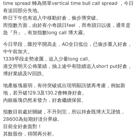
time spread 轉為簡單vertical time bull call spread ，今日
有追回部分失地。
昨日下午也有追入中移動好倉，偷步博突破。
而指數方面，由於有小奇蹟日feel ，而奇蹟日以後，通常是
急『升』，有加指數long call 博大霧。
今日早段，匯控平開高走，AO全日低位，已偷步重入好倉，
中午前加大。
1339早段走勢凌厲，追入少量long call。
港交所明天公佈業績，抽上途中有陸續追入short put好倉，
博好業績及IV回跌。
地產板塊最弱，有待突破或出現明顯訊號再考慮，例如新
地，若升破129.3及130.2會轉身好倉。
內銀板塊仍然未發力，好倉繼續保留。
指數目前處於關鍵，不升則完，所以持倉既博大又謹慎，
28600為短期好淡分界線。
目前全好倉面對！
其餘股份，得閒再分析。