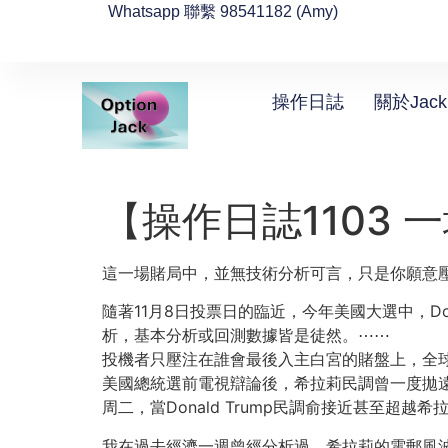
Whatsapp 聯繫 98541182 (Amy)
操作日誌
關於Jack
【操作日誌1103 
這一場賭局中，並無技術分析可言，只是你願意
隨著11月8日投票日的臨近，今年美國大選中，Do
析，基本分析或回測數據皆是徒然。
⋯⋯
投機者只壓注在誰會最後入主白宮的賭盤上，全球
美國總統選前電視辯論後，希拉莉民調曾一度拋遠
周二，當Donald Trump民調俞接近甚至超
我在過去經濟一週曾經分析過，希拉莉的電郵風