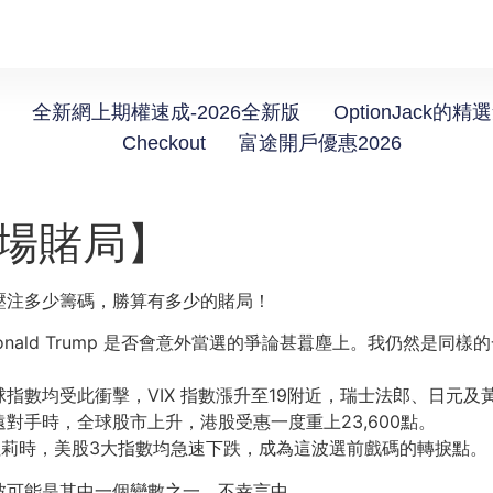
全新網上期權速成-2026全新版
OptionJack的精
Checkout
富途開戶優惠2026
一場賭局】
壓注多少籌碼，勝算有多少的賭局！
nald Trump 是否會意外當選的爭論甚囂塵上。我仍然是同
指數均受此衝擊，VIX 指數漲升至19附近，瑞士法郎、日元及
對手時，全球股市上升，港股受惠一度重上23,600點。
越希拉莉時，美股3大指數均急速下跌，成為這波選前戲碼的轉捩點。
波可能是其中一個變數之一，不幸言中。