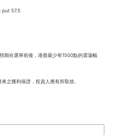
。
t 57.5
，預期在選舉前後，港股最少有1500點的震蕩幅
將來之獲利保證，投資人應有所取捨。