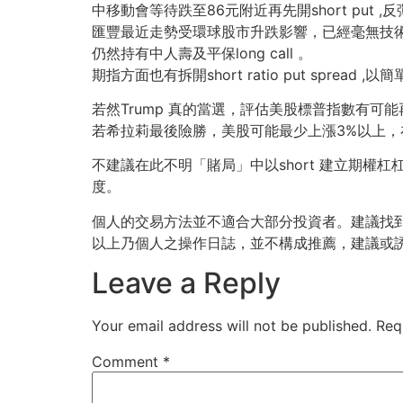
中移動會等待跌至86元附近再先開short put ,反彈再開
匯豐最近走勢受環球股市升跌影響，已經毫無技術分析可言
仍然持有中人壽及平保long call 。
期指方面也有拆開short ratio put spread ,以
若然Trump 真的當選，評估美股標普指數有可
若希拉莉最後險勝，美股可能最少上漲3%以上
不建議在此不明「賭局」中以short 建立期權杠
度。
個人的交易方法並不適合大部分投資者。建議找
以上乃個人之操作日誌，並不構成推薦，建議或
Leave a Reply
Your email address will not be published.
Req
Comment
*