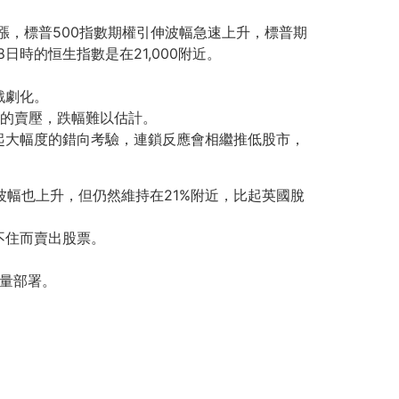
漲，標普500指數期權引伸波幅急速上升，標普期
日時的恒生指數是在21,000附近。
戲劇化。
選的賣壓，跌幅難以估計。
起大幅度的錯向考驗，連鎖反應會相繼推低股市，
波幅也上升，但仍然維持在21%附近，比起英國脫
不住而賣出股票。
適量部署。