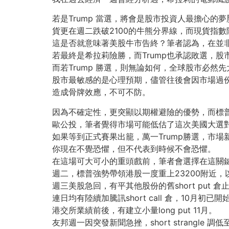
若是Trump 當選，將會是股市投資人最擔心
貨更在週二跌破2100的牛熊分界線，而現貨指數隨
這是否就意味著美股牛市告終？筆者認為，在並
若最終是希拉莉險勝，而Trump也承認敗選，
而若Trump 勝選，則無論如何，全球股市必然
股市最敏感的是心理預期，儘管往後會因市場過
造成骨牌效應，不可不防。
因為不確定性，更突顯以期權避險的優勢，而標普
歐公投，筆者覺得市場可能低估了這次美國大選
如果等到正式賽果出籠，萬一Trump勝選，市
你現在不覺恐懼，但不代表到時候不會恐懼。
在這場可大可小的重頭戲前，筆者會選擇在這關鍵時刻前
週二，標普強勢帶領港股一度重上23200附近，以為希
週三美股急回，有平其他股份的舊short put 倉
連日均有陸續加騰訊short call 倉，10月初
港交所業績前後，有建立小量long put 11月。
友邦週一因突發新聞急挫，short strangle 調低至