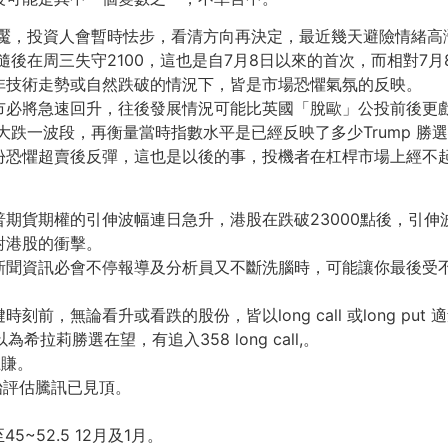
的夢魘，投資人會暫時怯步，看清方向再決定，最近幾天避險情緒高
後在周三失守2100，這也是自7月8日以來的首次，而相對7月8
非技術走勢或自然跌破的情況下，皆是市場恐懼氣氛的反映。
股市必將急速回升，往後發展情況可能比英國「脫歐」公投前後更
先大跌一波段，再衡量當時指數水平是已經反映了多少Trump 勝
份恐懼超賣後反彈，這也是以後的事，投機者在杠桿市場上經不
期貨期權的引伸波幅連日急升，港股在跌破23000點後，引伸
對港股的衝擊。
場新聞資訊必會不停報導及分析員又不斷洗腦時，可能讓你最後受
，無論看升或看跌的股份，皆以long call 或long put 
拉莉勝選在望，有追入358 long call,。
止賺。
已開始評估騰訊已見頂。
45~52.5 12月及1月。