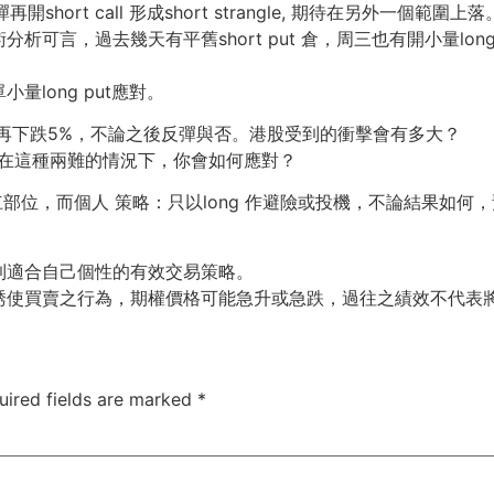
short call 形成short strangle, 期待在另外一個範圍上落
，過去幾天有平舊short put 倉，周三也有開小量long pu
簡單小量long put應對。
能再下跌5%，不論之後反彈與否。港股受到的衝擊會有多大？
，在這種兩難的情況下，你會如何應對？
杠部位，而個人 策略：只以long 作避險或投機，不論結果如何
到適合自己個性的有效交易策略。
誘使買賣之行為，期權價格可能急升或急跌，過往之績效不代表
uired fields are marked
*