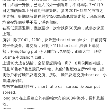
日，終極一升後，已進入另外一個週期，不能再以 7~9月9
日之前的簡單上升週期部署策略。參考2011~12年的熊市之
後走勢。短期應該是在最少1500點高低震蕩走勢，追高追低
均會被殺個措手不及，滿身傷痕。
在高低震蕩週期，應該至少一次會跌穿50天線，或多次來回
上落。
所以…除了941，1299，及匯豐short strangle 外，目前持有
幾乎全淡倉。港交所，只剩下11月short call ,長實上週弱
勢，有偷步long put ,今天開市已見弱勢，跑輸大市，跌穿
50sma 有加short call 。
上週10大成交渦輪，全部是認購輪，與7，8月份剛好相反，
而且10隻有7隻是騰訊call 輪。其餘3隻是港交所call 輪，證
明散戶看好騰訊及港交所。所以，騰訊及港交所short call 小
量繼續保留。
指數方面繼續持有，short ratio call spread ,及bear put
spread。
long put 在上週建立的有跑輸大市的688中海外，長和及新
地。