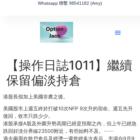
Whatsapp 聯繫 98541182 (Amy)
全新網上期權速成-2026全新版
OptionJack的精選集
富途開戶4選1
富途開戶優惠2026
【操作日誌1011】繼續
保留偏淡持倉
港股長假加上美國非農之後。
美國股市上週五終於打破10次NFP 9次升的宿命。週五先升
後回，收市只跌少少。
港股承接A股及外圍升勢高開已經是預期之內，但上午已經急
跌回好淡分界線23500附近，有些始料不及。
⋯⋯
過去兩周在散戶奇兵及經濟一週曾經多次表示，市場自9月9