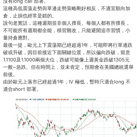
沒有long call 部署。
這種高低震蕩走勢與單邊走勢策略剛好相反，不適宜順向加
倉，止損也經常是錯的。
說句老實話，這種週期並非個人擅長。每個人都有所擅長，
不可能所有週期都全能，積習難改，只能避開追市習慣，小
量持倉應對。
最後一提，歐元上下震蕩期已經超過1年，可能即將行單邊跌
破或升破，因目前接近下面關鍵位置，所以偏向跌破，留意
1.1100及1.1000兩個大位，跌破可能像上週黃金跌破1305元
一般~急跌。但在時間上，並未肯定，預期會在美國總統選舉
前後。
由於歐元上落市已經超過1年，IV 極低，暫時只適合long 不
適合short 部署。