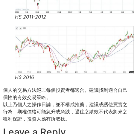
HS 2011-2012
HS 2016
個人的交易方法絕非每個投資者都適合。建議找到適合自己
個性的有效交易策略。
以上乃個人之操作日誌，並不構成推薦，建議或誘使買賣之
行為，期權價格可能急升或急跌，過往之績效不代表將來之
獲利保證，投資人應有所取捨。
Leave a Reply