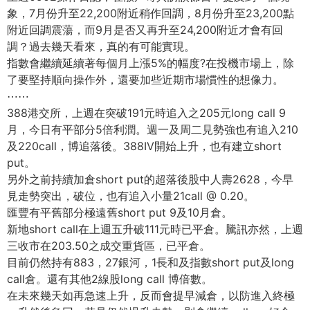
象，7月份升至22,200附近稍作回調，8月份升至23,200點
附近回調震蕩，而9月是否又再升至24,200附近才會有回
調？過去幾天看來，真的有可能實現。
指數會繼續延續著每個月上漲5%的幅度?在投機市場上，除
了要堅持順向操作外，還要加些近期市場慣性的想像力。
⋯⋯
388港交所，上週在突破191元時追入之205元long call 9
月，今日有平部分5倍利潤。週一及周二見勢強也有追入210
及220call，博追落後。388IV開始上升，也有建立short
put。
另外之前持續加倉short put的超落後股中人壽2628，今早
見走勢突出，破位，也有追入小量21call @ 0.20。
匯豐有平舊部分極遠舊short put 9及10月倉。
新地short call在上週五升破111元時已平倉。騰訊亦然，上週
三收市在203.50之成交重貨區，已平倉。
目前仍然持有883，27銀河，1長和及指數short put及long
call倉。還有其他2線股long call 博倍數。
在未來幾天如再急速上升，反而會提早減倉，以防進入終極