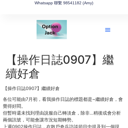
Whatsapp 聯繫 98541182 (Amy)
全新網上期權速成-2026全新版
OptionJack的精選集
富途開戶4選1
富途開戶優惠2026
【操作日誌0907】繼
續好倉
【操作日誌0907】繼續好倉
各位可能由7月初，看我操作日誌的標題都是~繼續好倉，會
覺得好悶。
但暫時還未找到理由說服自己轉淡倉，除非…稍後或會分析
兩個訊號，可能會讓市況短期轉勢。
上週0902操作日誌，在散戶奇兵訪談節目中提及到一個現