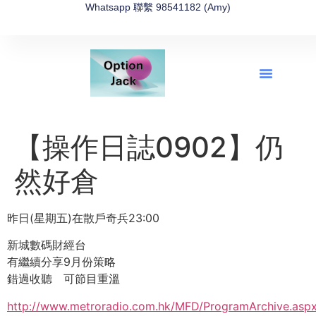
Whatsapp 聯繫 98541182 (Amy)
全新網上期權速成-2026全新版
OptionJack的精選集
富途開戶4選1
富途開戶優惠2026
【操作日誌0902】仍
然好倉
昨日(星期五)在散戶奇兵23:00
新城數碼財經台
有繼續分享9月份策略
錯過收聽 可節目重溫
http://www.metroradio.com.hk/MFD/ProgramArchive.asp