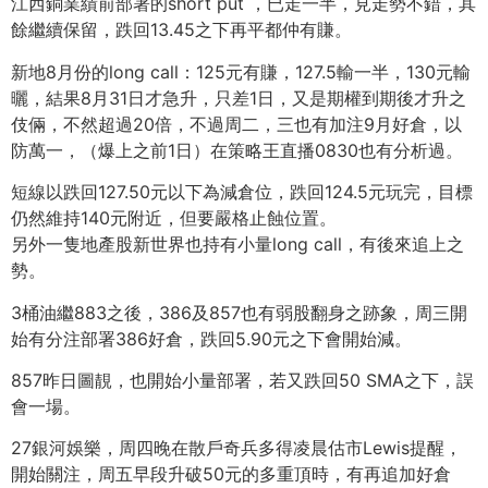
江西銅業績前部署的short put ，已走一半，見走勢不錯，其
餘繼續保留，跌回13.45之下再平都仲有賺。
新地8月份的long call：125元有賺，127.5輸一半，130元輸
曬，結果8月31日才急升，只差1日，又是期權到期後才升之
伎倆，不然超過20倍，不過周二，三也有加注9月好倉，以
防萬一，（爆上之前1日）在策略王直播0830也有分析過。
短線以跌回127.50元以下為減倉位，跌回124.5元玩完，目標
仍然維持140元附近，但要嚴格止蝕位置。
另外一隻地產股新世界也持有小量long call，有後來追上之
勢。
3桶油繼883之後，386及857也有弱股翻身之跡象，周三開
始有分注部署386好倉，跌回5.90元之下會開始減。
857昨日圖靚，也開始小量部署，若又跌回50 SMA之下，誤
會一場。
27銀河娛樂，周四晚在散戶奇兵多得凌晨估市Lewis提醒，
開始關注，周五早段升破50元的多重頂時，有再追加好倉