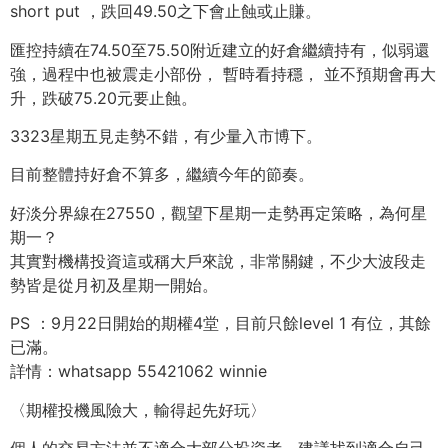
short put ，跌回49.50之下會止蝕或止賺。
匯控持續在74.50至75.50附近建立的好倉繼續持有，似弱還
強，過程中也被震走小部份， 暫時看持穩， 並不預期會再大
升，跌破75.20元要止蝕。
3323星期五見走勢不錯，有少量入市博下。
目前整體持好倉不算多，繼續今年的節奏。
好淡分界線在27550，觀望下星期一走勢再定策略，為何星
期一？
其實對機構投資這或稱大戶來說，非常關鍵，不少大波段走
勢皆是從月初及星期一開始。
PS ：9月22日開始的期權4堂，目前只餘level 1 有位，其餘
已滿。
詳情：whatsapp 55421062 winnie
〈期權投機風險大，輸得起先好玩〉