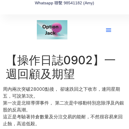
Whatsapp 聯繫 98541182 (Amy)
全新網上期權速成-2026全新版
OptionJack的精選集
富途開戶4選1
富途開戶優惠2026
【操作日誌0902】一
週回顧及期望
周內兩次突破28000點後， 卻速跌回之下收市，連同星期
五，可說第3次。
第一次是北韓導彈事件， 第二次是中移動特別息除淨及內銀
股的反高潮。
這正是考驗著持倉數量及分注交易的能耐，不然很容易來回
止蝕，高追低殺。