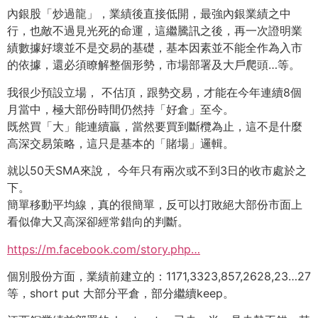
內銀股「炒過龍」，業績後直接低開，最強內銀業績之中
行，也敵不過見光死的命運，這繼騰訊之後，再一次證明業
績數據好壞並不是交易的基礎，基本因素並不能全作為入市
的依據，還必須瞭解整個形勢，市場部署及大戶爬頭…等。
我很少預設立場， 不估頂，跟勢交易，才能在今年連續8個
月當中，極大部份時間仍然持「好倉」至今。
既然買「大」能連續贏，當然要買到斷欖為止，這不是什麼
高深交易策略，這只是基本的「賭場」邏輯。
就以50天SMA來說， 今年只有兩次或不到3日的收市處於之
下。
簡單移動平均線，真的很簡單，反可以打敗絕大部份市面上
看似偉大又高深卻經常錯向的判斷。
https://m.facebook.com/story.php…
個別股份方面，業績前建立的：1171,3323,857,2628,23…27
等，short put 大部分平倉，部分繼續keep。