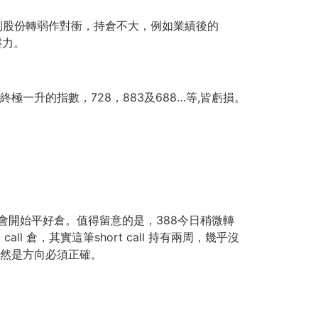
ll 只有個別股份轉弱作對衝，持倉不大，例如業績後的
壓力。
憬終極一升的指數，728，883及688…等,皆虧損。
會開始平好倉。值得留意的是，388今日稍微轉
all 倉，其實這筆short call 持有兩周，幾乎沒
全然是方向必須正確。