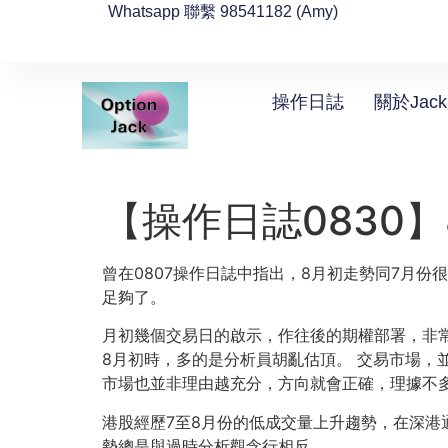
Whatsapp 聯繫 98541182 (Amy)
操作日誌
關於Jack
【操作日誌0830
曾在0807操作日誌中指出，8月初走勢同7月份
足夠了。
月初幾個交易日的啟示，作往後的期權部署，非
8月初時，多的是分析員胡亂估頂。 交易市場，
市場也並非理由越充分，方向就會正確，理據不
港股經歷7至8月份的低成交量上升趨勢，在深港
勢總是與過時分析觀念行相反。