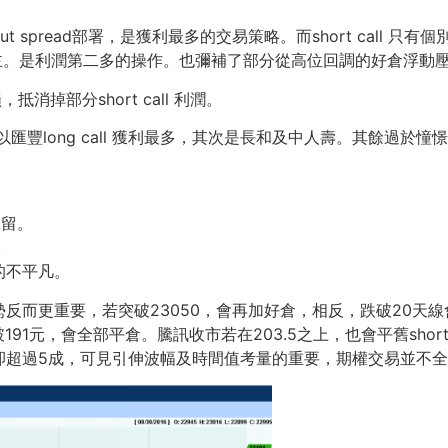
atio put spread部署，是獲利最多的交易策略。而short ca
主。是利潤第二多的操作。也彌補了部分從高位回調的好倉浮動
抵消掉部分short call 利潤。
，以匯豐long call 獲利最多，其次是長和及中人壽。其餘過於憧
保留。
。
的不平凡。
反而更重要，若突破23050，會再加好倉，相反，跌破20天線
破191元，會全部平倉。騰訊收市若在203.5之上，也會平舊short c
卻超過5成，可見引伸波幅及時間值考量的重要，期權交易並不