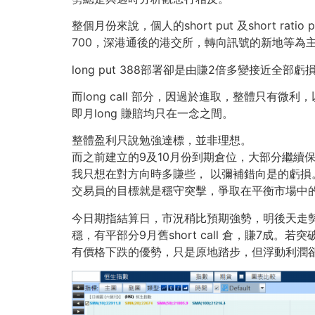
整個月份來說，個人的short put 及short r
700，深港通後的港交所，轉向訊號的新地等為
long put 388部署卻是由賺2倍多變接近全部虧損，
而long call 部分，因過於進取，整體只有微利
即月long 賺賠均只在一念之間。
整體盈利只說勉強達標，並非理想。
而之前建立的9及10月份到期倉位，大部分繼續
我只想在對方向時多賺些， 以彌補錯向是的虧損
交易員的目標就是穩守突擊，爭取在平衡市場中
今日期指結算日，市況稍比預期強勢，明後天走勢
穩，有平部分9月舊short call 倉，賺7成。若突
有價格下跌的優勢，只是原地踏步，但浮動利潤