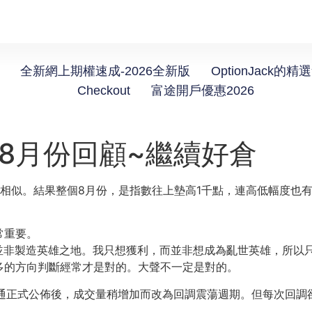
全新網上期權速成-2026全新版
OptionJack的精
Checkout
富途開戶優惠2026
】8月份回顧~繼續好倉
很相似。結果整個8月份，是指數往上墊高1千點，連高低幅度也有7
常重要。
並非製造英雄之地。我只想獲利，而並非想成為亂世英雄，所以
多的方向判斷經常才是對的。大聲不一定是對的。
通正式公佈後，成交量稍增加而改為回調震蕩週期。但每次回調