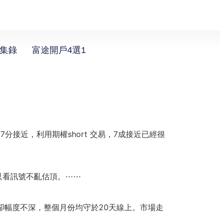
選集錄
富途開戶4選1
分接近，利用期權short 交易，7成接近已經很
只看訊號不亂估頂。
⋯⋯
卻幅度不深，整個月份均守於20天線上。市場走