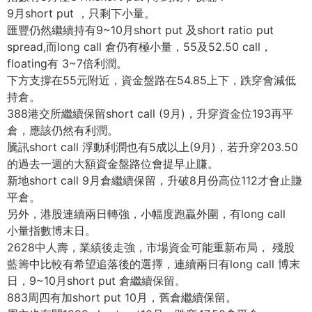
9月short put ，只剩下小量。
匯豐仍然繼續持有9~10月short put 及short ratio put
spread,而long call 倉仍有極小量，55及52.50 call，
floating有 3~7倍利潤。
下方支撐在55元附近，資金盤路在54.85上下，跌穿會減低
持倉。
388港交所繼續保留short call (9月)，升穿資金位193再平
倉，應該仍然有利潤。
騰訊short call 浮動利潤也有5成以上(9月)，若升穿203.50
的過去一週的大額資金盤路位會提早止賺。
新地short call 9月倉繼續保留，升破8月份高位112才會止賺
平倉。
另外，港股連續兩日轉強，小幅度跑贏外圍，有long call
小量指數博末日。
2628中人壽，業績後走強，市場資金可能重新布局， 殘股
藍籌中比較有希望追落後的選擇，連續兩日有long call 博末
日，9~10月short put 倉繼續保留。
883周四有加short put 10月，舊倉繼續保留。