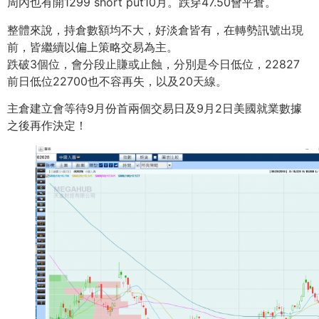
周內也有開1299 short put10月。跌穿47.50會平倉。
整體來說，持倉數額均不大，好淡倉皆有，在轉勢訊號出現
前，皆繼續以偏上策略交易為主。
跌破3個位，會分段止賺或止蝕，分別是今日低位，22827
前日低位22700也不容再失，以及20天線。
主倉建立會等待9月份首兩個交易日及9月2日美國就業數據
之後再作決定！