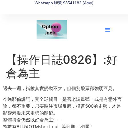
Whatsapp 聯繫 98541182 (Amy)
全新網上期權速成-2026全新版
OptionJack的精選集
富途開戶4選1
富途開戶優惠2026
【操作日誌0826】:好
倉為主
過去一週，指數其實變動不大，但個別股票卻強弱互見。
今晚耶倫說詞，受全球觸目，是否老調重彈，或是有意外言
論，都不重要，只要關注市場反應，標普500的走勢，才是
影響港股未來走勢的關鍵。
整體持倉仍然以好倉為主:
⋯⋯
指數有8月極OTMshort put ,等到期，收曬！