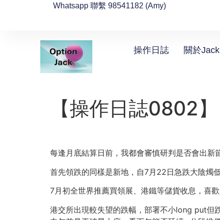
Whatsapp 聯繫 98541182 (Amy)
操作日誌
關於Jack
【操作日誌0802】
每逢月底結算日前，我都會審慎研判是否會出新
首先領跌的同樣是新地，自7月22日急跌大陰燭
7月初全世界推薦買領展、港鐵等儲貨收息，喜歡力排
港交所出現較失望的跌幅，部署不小long pu