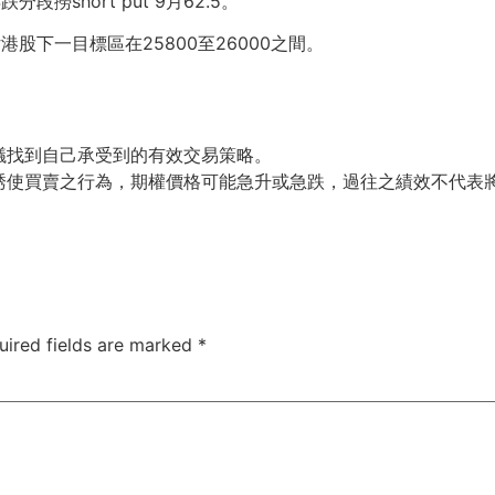
段撈short put 9月62.5。
股下一目標區在25800至26000之間。
議找到自己承受到的有效交易策略。
誘使買賣之行為，期權價格可能急升或急跌，過往之績效不代表
uired fields are marked
*