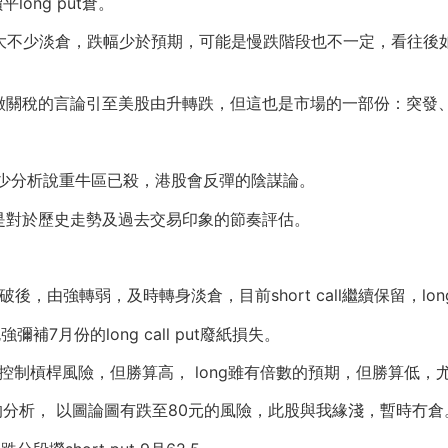
ong put倉。
加大不少淡倉，跌幅少於預期，可能是慢跌階段也不一定，看往
加徵關稅的言論引至美股由升轉跌，但這也是市場的一部份：突發
不少分析說重牛區已殺，港股會反彈的陰謀論。
是對於歷史走勢及過去交易印象的節奏評估。
，由強轉弱，及時轉身淡倉，目前short call繼續保留，lo
7月份的long call put廢紙損失。
及控制槓桿風險，但勝算高， long雖有倍數的預期，但勝算低，
的分析， 以圖論圖有跌至80元的風險，此股與我緣淺，暫時冇倉