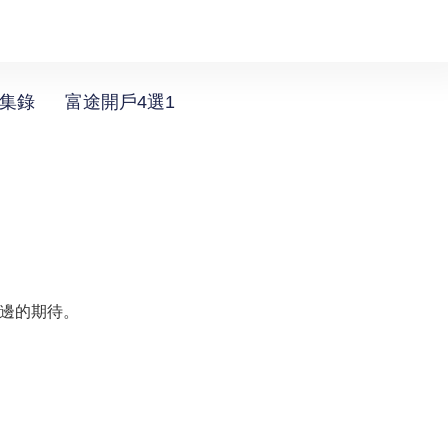
選集錄
富途開戶4選1
邊的期待。