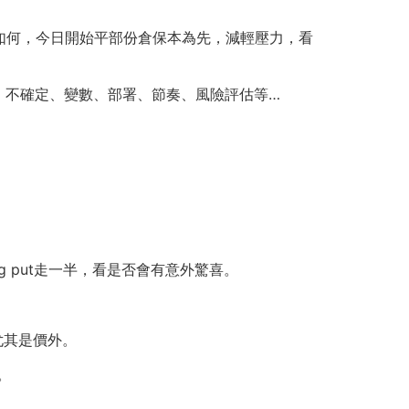
後如何，今日開始平部份倉保本為先，減輕壓力，看
、不確定、變數、部署、節奏、風險評估等…
ng put走一半，看是否會有意外驚喜。
尤其是價外。
。