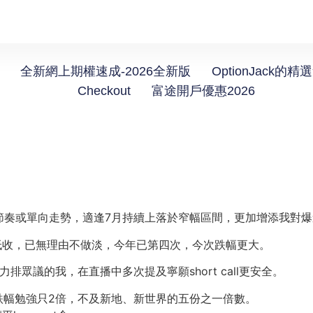
全新網上期權速成-2026全新版
OptionJack的精
Checkout
富途開戶優惠2026
節奏或單向走勢，適逢7月持續上落於窄幅區間，更加增添我對爆
低收，已無理由不做淡，今年已第四次，今次跌幅更大。
眾議的我，在直播中多次提及寧願short call更安全。
t但跌幅勉強只2倍，不及新地、新世界的五份之一倍數。