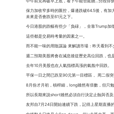
中午前見再破早上底，看下午能否延續…分段排價平l
保力加收窄多時的匯控，爆邊跌破64.5後，有
未來是否會跌至61元之下。
今日港股的跌幅有些少「負碌」，全靠Trump
這些都是交易時考量的因素之一。
而不能一味的用陰謀論 來解讀市場：昨天看到
週二預期美股將會在減息後從歷史高位回跌，也
去年10月美股也在人氣指標高漲的氣氛中回跌。
平保一日之間已跌至90元第一目標區， 周二假突破後
8月份才月初，槓桿細，long雖然有倍數，但只勉強彌補
所以長期來說short雖然必須自行決定止蝕與否
友邦自7月24日開始連續下跌，記得上星期直播