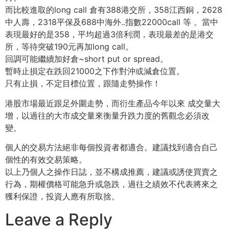
而比較進取的long call 倉有388港交所，358江西銅，2628
中人壽，2318平保及688中海外..指數22000call 等 。當中
表現最好的是358，平均超過3倍利潤，表現最差的是港交
所，等待突破190元再加long call。
回調可能繼續加好倉~short put or spread。
暫時止損定在跌回21000之下作對沖或減倉位置。
只有止損，不定目標位置，跟隨走勢操作！
港股市場最近跟足外圍走勢，而衍生產品今年以來 成交量大
增，以過往的大市成交量來衡量升跌力度的舊觀念必須改
變。
個人的交易方法絕非每個投資者都適合。建議找到適合自己
個性的有效交易策略。
以上乃個人之操作日誌，並不構成推薦，建議或誘使買賣之
行為，期權價格可能急升或急跌，過往之績效不代表將來之
獲利保證，投資人應有所取捨。
Leave a Reply