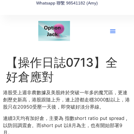
Whatsapp 聯繫 98541182 (Amy)
全新網上期權速成-2026全新版
OptionJack的精選集
富途開戶4選1
富途開戶優惠2026
【操作日誌0713】全
好倉應對
港股受上週非農數據及美股終於突破一年多的魔咒區，更連
創歷史新高，港股跟隨上升，連上證都走穩3000點以上，港
股只在20950受壓一天後，即突破好淡分界線。
連續3天均有加好倉，主要為 指數short ratio put spread ,
以防回調震倉。而short put 以8月為主，也有開始部署9
月。