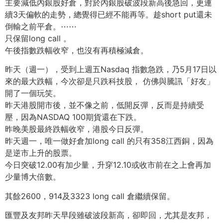
主要減低內銀股好倉，對於內銀股破波段新高後急回，更連
續3天偏軟的走勢，總覺得已經不能再等。趁short put還未
倒輸之前平倉。
⋯⋯
只保留long call 。
午後指數跌幅收窄，也沒有再積極減倉。
昨天（週一），受到上週五Nasdaq 指數急跌，乃5月17日以
來的最大跌幅，今次卻是只跌科技股， 仿佛與騰訊「好友」
開了一個玩笑。
昨天港股開市後，並不像之前，低開反彈，反而是持續受
壓，因為NASDAQ 100期貨還在下跌。
昨晚美股最終跌幅收窄，港股今日反彈。
昨天週一，唯一做好倉加long call 的只有358江西銅，因為
是逆市上升的股票。
今日突破12.00有加少量，升穿12.10或收市前在之上會再加
少量博大倍數。
其餘2600，914及3323 long call 倉繼續保留。
匯豐及友邦昨天早段雖破波段新高，卻即回，尤其是友邦，