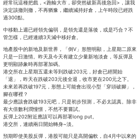
經常玩這種把戲，<跑輸大市，卻突然破新高後急回>，讓我
決定該撤則撤，不再猶豫，繼續減持好倉，上午時段已經跌
過300點。
中移動上週已經領先偏弱，是領先還是落後，或是巧合？不
管怎樣，已經連續3天減中移好倉。
地產股中的新地及新世界，「倒V」形態明顯，上星期二原來
只是一日激情。昨天及今天有建立少量新地淡倉，等反彈及
更明顯跡象時再部署加碼。
港交所在上星期五還未等到跌破203元，好倉已經開始
「退」，昨天在跌破203元後全退，收市更在200元之下。
未來若再跌破197元，形態上可能會出現小型「穿頭破腳」，
腳在哪裡？
最少應該會跌破193元吧，只是初步預測，不必太認真。除非
有大倍數利潤憧憬，不然不要嘗試。
反彈上202附近應該可以再部署long put。
港交所，連續兩日開始轉身~淡。
預期即使美股反彈，港股可能只是高開偏軟，自4月中以來的