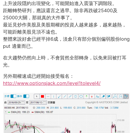
上升波段隱約出現變化，可能開始進入震蕩下調階段。
距離轉勢研判，應該還言之過早。除非再跌破25400及
25000大關，那就真的大件事了。
最近見炒作美股及美股期權的投資人越來越多，越來越熱，
可能距離美股見頂不遠也。
整體來說好倉已經平掉6成，淡倉只有部分個別偏弱股份long
put 適量而已。
在大趨勢仍然向上時，不會貿然全部轉身，以免來回被打耳
光。
另外期權速成已經開始接受報名：
http://www.optionsjack.com/level1tolevel4/