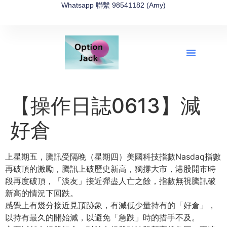
Whatsapp 聯繫 98541182 (Amy)
全新網上期權速成-2026全新版
OptionJack的精選集
富途開戶4選1
富途開戶優惠2026
【操作日誌0613】減
好倉
上星期五，騰訊受隔晚（星期四）美國科技指數Nasdaq指數
再破頂的激勵，騰訊上破歷史新高，獨撐大市，港股開市時
段再度破頂，「淡友」接近彈盡人亡之餘，指數無視騰訊破
新高的情況下回跌。
感覺上有幾分接近見頂跡象，有減低少量持有的「好倉」，
以持有最久的開始減，以避免「急跌」時的措手不及。